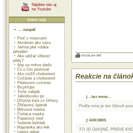
Nájdete nás aj
na Youtube
Dobré rady
... naspäť
Paprade
budú krajšie, ak ich pole
Preč s mravcami
zmiešanou s mliekom v pomere 3:1
Akvárium ako váza
Jemná pleť vďaka
Izbové palmy
skrásnejú, ak i
jahodám
polejeme mierne osladeným čierny
verzia pre tlač
Ako udržať vlhkosť
Vošky
z izbových kvetov odstráni
pôdy?
postriekame výluhom zo žihľa
Aby sa mrkve darilo
žihľavy necháme lúhovať v 1 lit
Čo s čím pestovať
hodín).
Ako znížiť cholesterol
Reakcie na článo
Cvičenie a cholesterol
Pilatesovo cvičenie
Bicykľujte
Tichý zabiják
Jahodovisko po ...
.. bez mena ..
1
Očistná kúra zo žihľavy
Žihľavový špenát
Podľa mna je ten článok pouč
Mrkvová maska
Čistiaca maska
Púpavový med
ARKOIRIS
2
Sušenie byliniek
Majoránka ako liek
TO JE ÚžASNÉ, PRÁVE KV
Lipový odvar