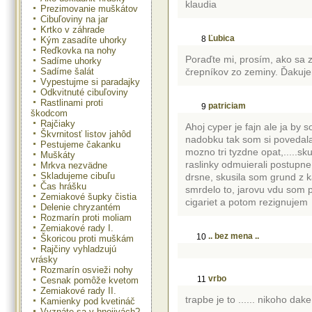
klaudia
Prezimovanie muškátov
Cibuľoviny na jar
Krtko v záhrade
Ľubica
8
Kým zasadíte uhorky
Reďkovka na nohy
Poraďte mi, prosím, ako sa z
Sadíme uhorky
Sadíme šalát
črepníkov zo zeminy. Ďakuje
Vypestujme si paradajky
Odkvitnuté cibuľoviny
Rastlinami proti
patriciam
9
škodcom
Rajčiaky
Ahoj cyper je fajn ale ja by
Škvrnitosť listov jahôd
nadobku tak som si povedala 
Pestujeme čakanku
mozno tri tyzdne opat,.....s
Muškáty
raslinky odmuierali postupne
Mrkva nezvädne
Skladujeme cibuľu
drsne, skusila som grund z ka
Čas hrášku
smrdelo to, jarovu vdu som po
Zemiakové šupky čistia
cigariet a potom rezignujem
Delenie chryzantém
Rozmarín proti moliam
Zemiakové rady I.
.. bez mena ..
10
Škoricou proti muškám
Rajčiny vyhladzujú
vrásky
Rozmarín osvieži nohy
vrbo
11
Cesnak pomôže kvetom
Zemiakové rady II.
trapbe je to ...... nikoho dake
Kamienky pod kvetináč
Vyznáte sa v hnojivách?