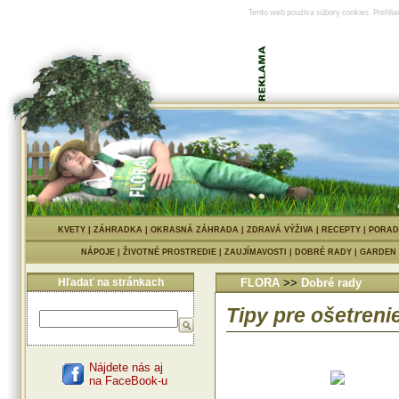
Tento web používa súbory cookies. Prehlia
KVETY
|
ZÁHRADKA
|
OKRASNÁ ZÁHRADA
|
ZDRAVÁ VÝŽIVA
|
RECEPTY
|
PORAD
NÁPOJE
|
ŽIVOTNÉ PROSTREDIE
|
ZAUJÍMAVOSTI
|
DOBRÉ RADY
|
GARDEN
Hľadať na stránkach
FLORA
>>
Dobré rady
Tipy pre ošetreni
Nájdete nás aj
na FaceBook-u