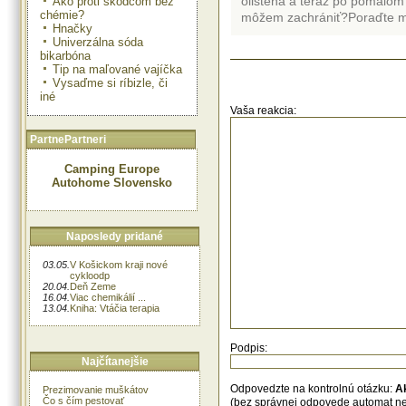
olistená a teraz po pomalom
Ako proti škodcom bez
chémie?
môžem zachrániť?Poraďte m
Hnačky
Univerzálna sóda
bikarbóna
Tip na maľované vajíčka
Vysaďme si ríbizle, či
iné
Vaša reakcia:
PartnePartneri
Camping Europe
Autohome Slovensko
Naposledy pridané
03.05.
V Košickom kraji nové
cykloodp
20.04.
Deň Zeme
16.04.
Viac chemikálií ...
13.04.
Kniha: Vtáčia terapia
Podpis:
Najčítanejšie
Odpovedzte na kontrolnú otázku:
A
Prezimovanie muškátov
Čo s čím pestovať
(bez správnej odpovede automat n