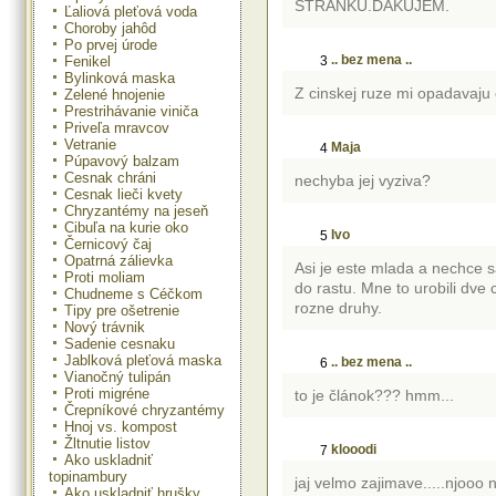
STRÁNKU.ĎAKUJEM.
Ľaliová pleťová voda
Choroby jahôd
Po prvej úrode
.. bez mena ..
Fenikel
3
Bylinková maska
Z cinskej ruze mi opadavaju e
Zelené hnojenie
Prestrihávanie viniča
Priveľa mravcov
Vetranie
Maja
4
Púpavový balzam
Cesnak chráni
nechyba jej vyziva?
Cesnak lieči kvety
Chryzantémy na jeseň
Cibuľa na kurie oko
Ivo
5
Černicový čaj
Opatrná zálievka
Asi je este mlada a nechce sa
Proti moliam
do rastu. Mne to urobili dve 
Chudneme s Céčkom
rozne druhy.
Tipy pre ošetrenie
Nový trávnik
Sadenie cesnaku
Jablková pleťová maska
.. bez mena ..
6
Vianočný tulipán
Proti migréne
to je článok??? hmm...
Črepníkové chryzantémy
Hnoj vs. kompost
Žltnutie listov
klooodi
7
Ako uskladniť
topinambury
jaj velmo zajimave.....njooo
Ako uskladniť hrušky