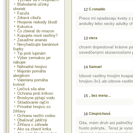
Blahodarné účinky
uhoriek
C.ronaldo
12
Fazuľa
Zdravá cibuľa
Preco mi opadavaju kvety z g
Hnojenie niekedy škodí
andulky lebo secky adulky cho
Kukurica
Čo zbierať do mrazov
Kupujete nové rastliny?
viera
13
Zasaďme ananás
Nevyhadzujte banánové
chcem dopestovať krásne papr
šupky
osvedčenými skúsenosťami po
Tip proti lupinám
Výber zemiakov pri
nákupe
Náhradné hnojivo
Samuel
14
Majorán pomáha
alergikom
Izbové rastliny hnojím kvapa
Valeriána pomáha
hnojivo-3v1-ab-izbove-rastlin
kvitnúť
Liečivá sila aloe
Ochrana proti krtkovi
.. bez mena ..
15
Broskyne pýtajú vodu
Skladovanie rajčín
Prírodné hnojivo zo
žihľavy
Cimprichová
16
Ochrana rastlín vodou
Obaľovač jablčný
Gita, mám druh asi palmičky
Žihľava v záhrade
husto pokryta,. Teraz je vy
Ako sa zbaviť krtka