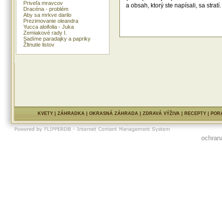
Priveľa mravcov
a obsah, ktorý ste napísali, sa str
Dracéna - problém
Aby sa mrkve darilo
Prezimovanie oleandra
Yucca aloifolia - Juka
Zemiakové rady I.
Sadíme paradajky a papriky
Žltnutie listov
KVETY
|
ZÁHRADKA
|
OKRASNÁ ZÁHRADA
|
ZDRAVÁ VÝŽIVA
|
RECEPTY
|
POR
ochran