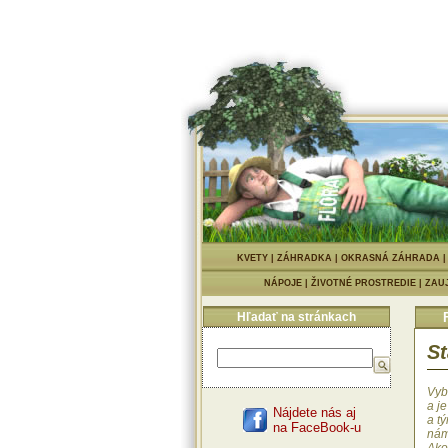
KVETY
|
ZÁHRADKA
|
OKRASNÁ ZÁHRADA
NÁPOJE
|
ŽIVOTNÉ PROSTREDIE
|
ZAU
Hľadať na stránkach
St
Vyb
a j
Nájdete nás aj
a tý
na FaceBook-u
nám