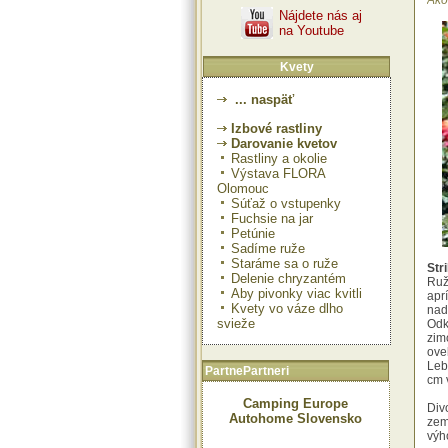
Ako
Nájdete nás aj
na Youtube
Kvety
... naspäť
Izbové rastliny
Darovanie kvetov
Rastliny a okolie
Výstava FLORA
Olomouc
Súťaž o vstupenky
Fuchsie na jar
Petúnie
Sadíme ruže
Staráme sa o ruže
Str
Delenie chryzantém
Ruž
Aby pivonky viac kvitli
apr
Kvety vo váze dlho
nad
svieže
Odk
zim
ove
Leb
PartnePartneri
cm v
Camping Europe
Div
Autohome Slovensko
zem
výh