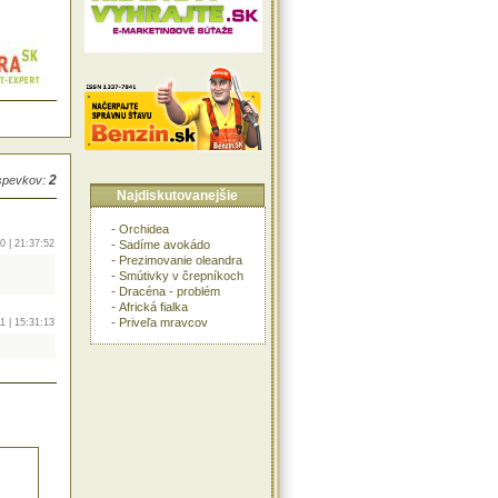
2
íspevkov:
Najdiskutovanejšie
-
Orchidea
-
Sadíme avokádo
0 | 21:37:52
-
Prezimovanie oleandra
-
Smútivky v črepníkoch
-
Dracéna - problém
-
Africká fialka
-
Priveľa mravcov
1 | 15:31:13