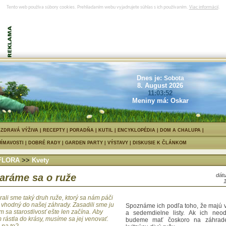
Tento web používa súbory cookies. Prehliadaním webu vyjadrujete súhlas s ich používaním.
Viac informácií
.
Dnes je:
Sobota
8. August 2026
11:03:53
Striháme
Ruže sa majú strihať v marci, po
Meniny má: Oskar
apríli. Silné vetvy zostriháme na 
nad zemou. Tenké vetvy ostriháme ú
Odkvitnuté ruže môžeme ostrihať 
zimou, ale v tomto prípade nech
|
ZDRAVÁ VÝŽIVA
|
RECEPTY
|
PORADŇA
|
KUTIL
|
ENCYKLOPÉDIA
|
DOM A CHALUPA
oveľa dlhšie, aby ich časť mohla
Lebo ak potom v marci ostriháme r
JÍMAVOSTI
|
DOBRÉ RADY
|
GARDEN PARTY
|
VÝSTAVY
|
DISKUSIE K ČLÁNKOM
cm výšku, už by asi nič neostalo.
FLORA
>>
Kvety
Divoké výhonky, ktoré sa objavujú 
zemou, musíme čím skôr odstráni
aráme sa o ruže
dátu
výhonky vyrastajú z podnožia.
rali sme taký druh ruže, ktorý sa nám páči
e vhodný do našej záhrady. Zasadili sme ju
Spoznáme ich podľa toho, že majú v
m sa starostlivosť ešte len začína. Aby
a sedemdielne listy. Ak ich neod
 rástla do krásy, musíme sa jej venovať.
budeme mať čoskoro na záhrad