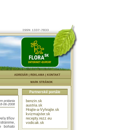
prípade v
cca 20 cm
plne.
ešte pred
áme vetvy
|
ADRESÁR
|
REKLAMA
|
KONTAKT
 zmrznúť.
užu na 20
MAPA STRÁNOK
Partnerské portále
tesne nad
ť. Tieto
benzin.sk
m pridania
18-06-2008
austria.sk
Hrajte-a-Vyhrajte.sk
kvizmajster.sk
recepty.rezz.eu
eľa tŕňov
stránime,
vodicak.sk
e bohato