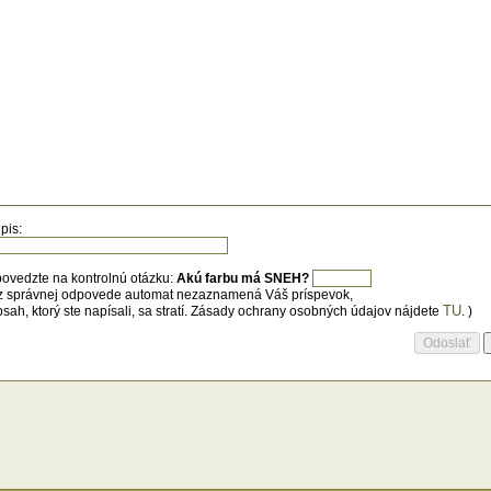
dídeme aj jej vyschnutiu. Dobré je i zakryť
 okolo ruží napríklad slamou, kravským
jom alebo vlastným kompostom. Túto
rannú vrstvu odstránime až vtedy, keď už
rozia žiadne mrazíky. V praxi to znamená
rci alebo v apríli.
pis:
ovedzte na kontrolnú otázku:
Akú farbu má SNEH?
z správnej odpovede automat nezaznamená Váš príspevok,
TU
bsah, ktorý ste napísali, sa stratí. Zásady ochrany osobných údajov nájdete
. )