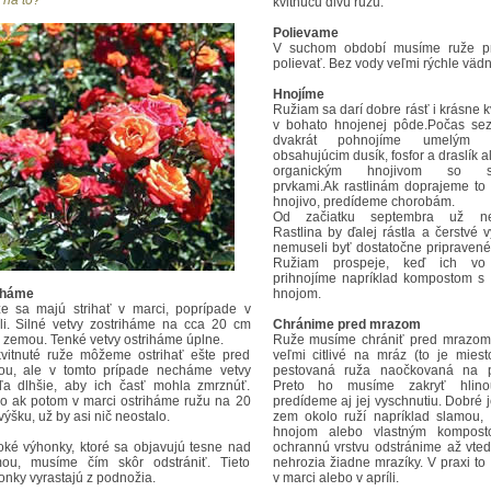
 na to?
kvitnúcu divú ružu.
Polievame
V suchom období musíme ruže pr
polievať. Bez vody veľmi rýchle vädn
Hnojíme
Ružiam sa darí dobre rásť i krásne k
v bohato hnojenej pôde.Počas se
dvakrát pohnojíme umelým h
obsahujúcim dusík, fosfor a draslík 
organickým hnojivom so st
prvkami.Ak rastlinám doprajeme to 
hnojivo, predídeme chorobám.
Od začiatku septembra už ne
Rastlina by ďalej rástla a čerstvé 
nemuseli byť dostatočne pripravené
Ružiam prospeje, keď ich vo 
prihnojíme napríklad kompostom s
iháme
hnojom.
e sa majú strihať v marci, poprípade v
íli. Silné vetvy zostriháme na cca 20 cm
Chránime pred mrazom
 zemou. Tenké vetvy ostriháme úplne.
Ruže musíme chrániť pred mrazom
vitnuté ruže môžeme ostrihať ešte pred
veľmi citlivé na mráz (to je miest
ou, ale v tomto prípade necháme vetvy
pestovaná ruža naočkovaná na p
ľa dlhšie, aby ich časť mohla zmrznúť.
Preto ho musíme zakryť hlino
o ak potom v marci ostriháme ružu na 20
predídeme aj jej vyschnutiu. Dobré j
ýšku, už by asi nič neostalo.
zem okolo ruží napríklad slamou,
hnojom alebo vlastným kompost
oké výhonky, ktoré sa objavujú tesne nad
ochrannú vrstvu odstránime až vted
ou, musíme čím skôr odstrániť. Tieto
nehrozia žiadne mrazíky. V praxi t
onky vyrastajú z podnožia.
v marci alebo v apríli.