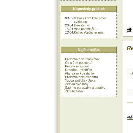
Naposledy pridané
Spo
a s
03.05.
V Košickom kraji nové
bud
cykloodp
20.04.
Deň Zeme
kvit
16.04.
Viac chemikálií ...
13.04.
Kniha: Vtáčia terapia
Pol
V s
pol
Re
Najčítanejšie
Hno
Ruž
v b
Prezimovanie muškátov
Čo s čím pestovať
dv
Priveľa mravcov
obs
Dracéna - problém
or
Aby sa mrkve darilo
c
prv
Prezimovanie oleandra
hno
Yucca aloifolia - Juka
Od 
Zemiakové rady I.
Sadíme paradajky a papriky
Ras
Žltnutie listov
nem
Ruž
pri
hno
Chr
Ruž
Vaš
veľ
pes
Pre