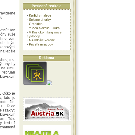
Posledné reakcie
avideľne
-
Karfiol v náleve
ú.
-
Sejeme uhorky
-
Orchidea
-
Yucca aloifolia - Juka
vitnúť len
-
V Košickom kraji nové
zóny ruže
cykloodp
nojivom
-
NAJhlbšie korene
alebo iným
-
Priveľa mravcov
opovými
najlepšie
Reklama
hnojíme.
výhony by
 na zimu.
februári
 kravským
. Očko je
o, kde je
odnožie.
u. Takto
e i zakryť
 kravským
om. Túto
y, keď už
o znamená