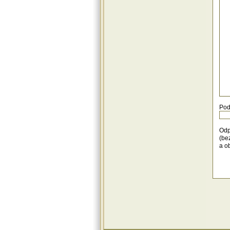
pre
zem
hno
och
neh
v ma
Pod
Odp
(be
a o