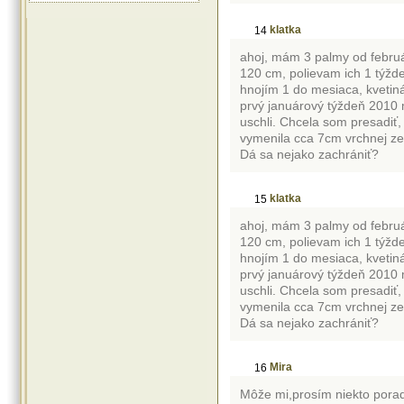
klatka
14
ahoj, mám 3 palmy od február
120 cm, polievam ich 1 týžde
hnojím 1 do mesiaca, kvetin
prvý januárový týždeň 2010 m
uschli. Chcela som presadiť,
vymenila cca 7cm vrchnej zem
Dá sa nejako zachrániť?
klatka
15
ahoj, mám 3 palmy od február
120 cm, polievam ich 1 týžde
hnojím 1 do mesiaca, kvetin
prvý januárový týždeň 2010 m
uschli. Chcela som presadiť,
vymenila cca 7cm vrchnej zem
Dá sa nejako zachrániť?
Mira
16
Môže mi,prosím niekto pora