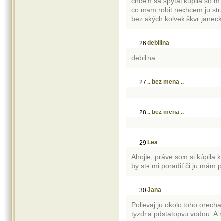
chcem sa spytat kupila so m 
co mam robit nechcem ju stra
bez akých kolvek škvr janec
debilina
26
debilina
.. bez mena ..
27
.. bez mena ..
28
Lea
29
Ahojte, práve som si kúpila 
by ste mi poradiť či ju mám 
Jana
30
Polievaj ju okolo toho orecha
tyzdna pdstatopvu vodou. A m