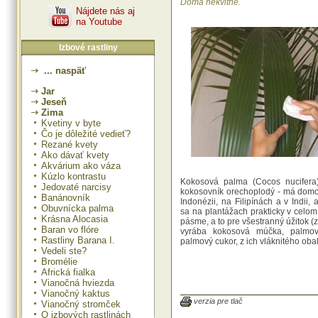
Doma nekvitne.
Nájdete nás aj
na Youtube
Izbové rastliny
... naspäť
Jar
Jeseň
Zima
Kvetiny v byte
Čo je dôležité vedieť?
Rezané kvety
Ako dávať kvety
Akvárium ako váza
Kúzlo kontrastu
Kokosová palma (Cocos nucifera)
Jedovaté narcisy
kokosovník orechoplodý - má dom
Banánovník
Indonézii, na Filipínách a v Indii, 
Obuvnícka palma
sa na plantážach prakticky v celom
Krásna Alocasia
pásme, a to pre všestranný úžitok (
Baran vo flóre
vyrába kokosová múčka, palmo
Rastliny Barana I.
palmový cukor, z ich vláknitého oba
Vedeli ste?
rohože a koberce). Drevo dospel
Bromélie
je zlatavo hnedé až tmavohnedé,
středně těžké, pevné a elastické.
Africká fialka
Charakteristický je štíhly kmeň až
Vianočná hviezda
a zakončený chocholom listov, ktor
Vianočný kaktus
dlhé a 1,5 m široké. Kvitn
verzia pre tlač
Vianočný stromček
sedemročná.
O izbových rastlinách