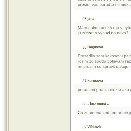
prosím vás poraďte mi niek
jana
35
Mám palmu asi 25 r je v byt
ju zrezat a vypuci na novo?
Baginova
36
Presadila som kokosovu palmu
rosim zo spodu polievam ra
mi prosim co spravit dakuje
kurucova
37
poradi mi prosim niekto ak
.. bez mena ..
38
Co znamena ked ten orech j
Vlčková
39