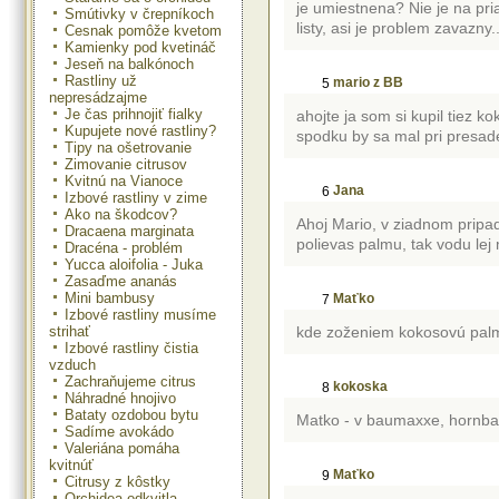
je umiestnena? Nie je na p
Smútivky v črepníkoch
listy, asi je problem zavazny..
Cesnak pomôže kvetom
Kamienky pod kvetináč
Jeseň na balkónoch
Rastliny už
mario z BB
5
nepresádzajme
Je čas prihnojiť fialky
ahojte ja som si kupil tiez 
Kupujete nové rastliny?
spodku by sa mal pri presaden
Tipy na ošetrovanie
Zimovanie citrusov
Kvitnú na Vianoce
Jana
6
Izbové rastliny v zime
Ako na škodcov?
Ahoj Mario, v ziadnom pripad
Dracaena marginata
polievas palmu, tak vodu lej
Dracéna - problém
Yucca aloifolia - Juka
Zasaďme ananás
Mini bambusy
Maťko
7
Izbové rastliny musíme
strihať
kde zoženiem kokosovú palm
Izbové rastliny čistia
vzduch
Zachraňujeme citrus
kokoska
8
Náhradné hnojivo
Bataty ozdobou bytu
Matko - v baumaxxe, hornbac
Sadíme avokádo
Valeriána pomáha
kvitnúť
Maťko
9
Citrusy z kôstky
Orchidea odkvitla