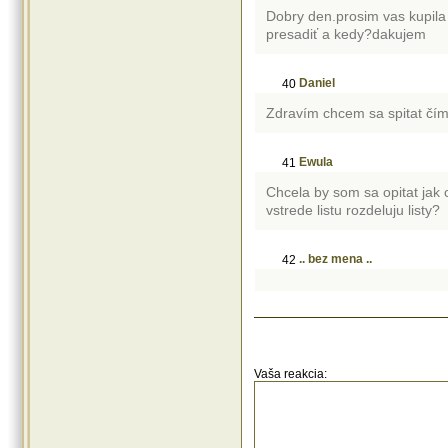
Dobry den.prosim vas kupila
presadiť a kedy?dakujem
Daniel
40
Zdravím chcem sa spitat čím
Ewula
41
Chcela by som sa opitat jak
vstrede listu rozdeluju listy?
.. bez mena ..
42
Vaša reakcia: