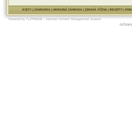
KVETY
|
ZÁHRADKA
|
OKRASNÁ ZÁHRADA
|
ZDRAVÁ VÝŽIVA
|
RECEPTY
|
POR
ochran