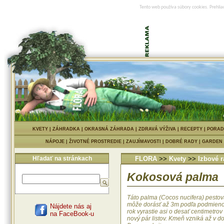
Tento web používa súbory cookies. Prehlia
KVETY
|
ZÁHRADKA
|
OKRASNÁ ZÁHRADA
|
ZDRAVÁ VÝŽIVA
|
RECEPTY
|
PORAD
NÁPOJE
|
ŽIVOTNÉ PROSTREDIE
|
ZAUJÍMAVOSTI
|
DOBRÉ RADY
|
GARDEN
Hľadať na stránkach
FLORA
>>
Kvety
>>
Izbové r
Kokosová palma
Táto palma (Cocos nucifera) pest
môže dorásť až 3m podľa podmieno
Nájdete nás aj
rok vyrastie asi o desať centimetrov 
na FaceBook-u
nový pár listov. Kmeň vzniká až v do