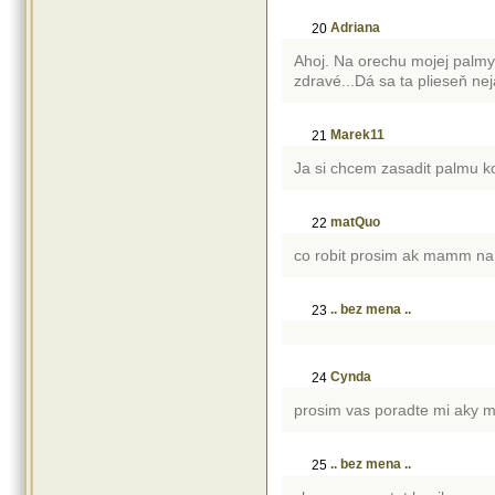
Adriana
20
Ahoj. Na orechu mojej palmy 
zdravé...Dá sa ta plieseň ne
Marek11
21
Ja si chcem zasadit palmu k
matQuo
22
co robit prosim ak mamm na l
.. bez mena ..
23
Cynda
24
prosim vas poradte mi aky m
.. bez mena ..
25