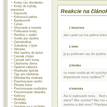
Potrebuje svetlo, teplo a vlhký vz
Kvety cez dovolenku
rada prudké slnko. Zem v kvetináč
Kvety do každej
v zime nikdy úplne vyschnúť. Hnoj
miestnost
Reakcie na článo
hnojivom, ale radšej menej.
Kávovník
Mladé rastliny se presádzajú na jar,
Kokosová palma
sa mení 2 - 3 cm vrchnej zeminy v kv
Banánovník
Zem normálna s prídavkom piesku
Cykas
období vydatne zalievať.
Umývanie a rosenie
hasarova
1
Polievame kvety
Čo znamená ak:
- palma slabo rastie: málo živín 
Rastliny v spálni
ako casto sa ma palma koko
potrebné ju presadiť a presa
Svetlo pre rastliny
nehnojiť.
Zamiokulkas
- hnijú mladé rastliny: premokrenie
Sukulenty v byte
mimi
2
nízkej teplote okolia
Vetranie
- listy sa krútia, špičky sch
Aké rastliny do bytov
ja ju poilevam raz do tyzdna 
prostredie, potrebné rastlinu or
Cesnak chráni
osprchovať
Cesnak lieči kvety
Cibuľoviny doma
Palma dobre pôsobí umiestnená sa
Henika
3
Opatrná zálievka
Hnednutie špičiek
co mam urobit,ak mi vyschyn
Tipy pre ošetrenie
dopestovat nova rastlina??
Difenbachia strakatá
Prezimovanie rastlín
Žltnutie listov
Prezimovanie muškátov
kokoska
4
Prezimovanie oleandra
Kaktusy
Asi si zadovazit novu... Ked 
Muškáty
stara? Ako vysoka? Aky ma v
Orchidea
zeminu a dat novu? Popripad
Staráme sa o orchideu