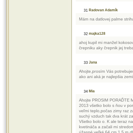
Radovan Adamík
31
Mám na datlovej palme strih
majka128
32
ahoj kupil mi manžel kokos
črepniku aky črepnik jej treb
Jana
33
Ahojte,prosím Vás potrebuje
ako ani aká je najlepšia ze
Mia
34
Ahojte PROSIM PORAĎTE MI
2013 všetko bolo s ňou v pori
veľmi teplo,počas zimy raz 
suchý vzduch tak dva krát za
Všetko bolo o. K ale teraz na
kvetináča a začali mi stredom
úžasné veľké 64 cm 1,5 m dl