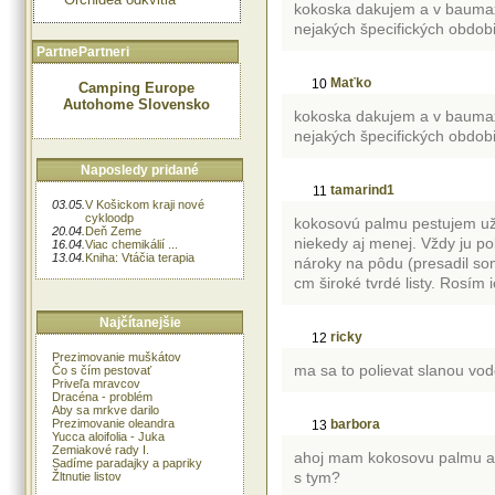
kokoska dakujem a v baumax
nejakých špecifických obdob
PartnePartneri
Maťko
10
Camping Europe
Autohome Slovensko
kokoska dakujem a v baumax
nejakých špecifických obdob
Naposledy pridané
tamarind1
11
03.05.
V Košickom kraji nové
cykloodp
kokosovú palmu pestujem už 
20.04.
Deň Zeme
niekedy aj menej. Vždy ju p
16.04.
Viac chemikálií ...
13.04.
Kniha: Vtáčia terapia
nároky na pôdu (presadil som
cm široké tvrdé listy. Rosím
Najčítanejšie
ricky
12
Prezimovanie muškátov
ma sa to polievat slanou vo
Čo s čím pestovať
Priveľa mravcov
Dracéna - problém
Aby sa mrkve darilo
Prezimovanie oleandra
barbora
13
Yucca aloifolia - Juka
Zemiakové rady I.
ahoj mam kokosovu palmu a za
Sadíme paradajky a papriky
s tym?
Žltnutie listov