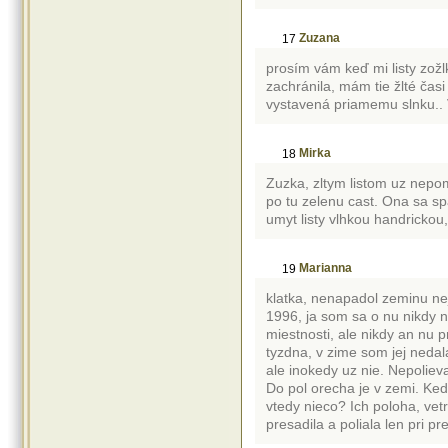
Zuzana
17
prosím vám keď mi listy zožlkl
zachránila, mám tie žlté časi
vystavená priamemu slnku..
Mirka
18
Zuzka, zltym listom uz nepom
po tu zelenu cast. Ona sa sp
umyt listy vlhkou handrickou,
Marianna
19
klatka, nenapadol zeminu ne
1996, ja som sa o nu nikdy n
miestnosti, ale nikdy an nu p
tyzdna, v zime som jej nedala
ale inokedy uz nie. Nepoliev
Do pol orecha je v zemi. Ked
vtedy nieco? Ich poloha, vetra
presadila a poliala len pri p