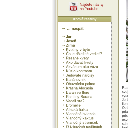
Nájdete nás aj
na Youtube
Izbové rastliny
... naspäť
Jar
Jeseň
Zima
Kvetiny v byte
Čo je dôležité vedieť?
Rezané kvety
Ako dávať kvety
Akvárium ako váza
Kúzlo kontrastu
Jedovaté narcisy
Banánovník
Obuvnícka palma
Ras
Krásna Alocasia
svo
Baran vo flóre
vys
Rastliny Barana I.
Je 
Vedeli ste?
tie
Bromélie
Opt
Africká fialka
pri
Vianočná hviezda
prí
Vianočný kaktus
osv
Vianočný stromček
sch
O izbových rastlinách
tep