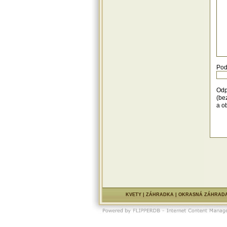
Pod
Odp
(be
a o
KVETY
|
ZÁHRADKA
|
OKRASNÁ ZÁHRAD