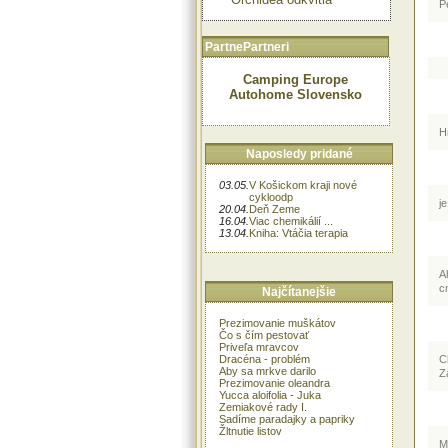
P
PartnePartneri
Camping Europe
Autohome Slovensko
H
Naposledy pridané
03.05.
V Košickom kraji nové
cykloodp
je
20.04.
Deň Zeme
16.04.
Viac chemikálií ...
13.04.
Kniha: Vtáčia terapia
A
c
Najčítanejšie
Prezimovanie muškátov
Čo s čím pestovať
Priveľa mravcov
Dracéna - problém
C
Aby sa mrkve darilo
Z
Prezimovanie oleandra
Yucca aloifolia - Juka
Zemiakové rady I.
Sadíme paradajky a papriky
Žltnutie listov
M