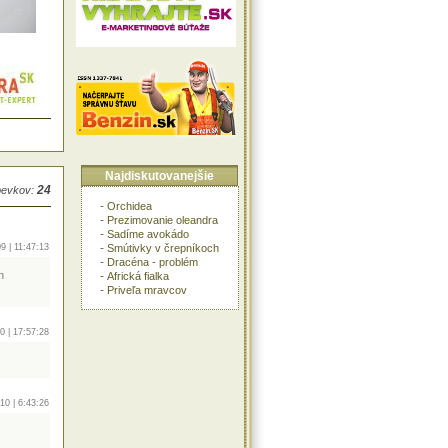
Najdiskutovanejšie
24
pevkov:
-
Orchidea
-
Prezimovanie oleandra
-
Sadíme avokádo
-
Smútivky v črepníkoch
9 | 11:47:13
-
Dracéna - problém
-
n
Africká fialka
-
Priveľa mravcov
0 | 17:57:28
10 | 6:43:26