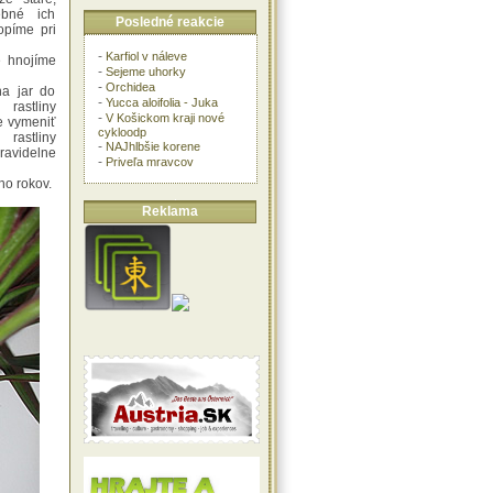
rebné ich
Posledné reakcie
hopíme pri
-
Karfiol v náleve
e hnojíme
-
Sejeme uhorky
-
Orchidea
a jar do
-
Yucca aloifolia - Juka
rastliny
-
V Košickom kraji nové
e vymeniť
cykloodp
rastliny
-
NAJhlbšie korene
videlne
-
Priveľa mravcov
ho rokov.
Reklama