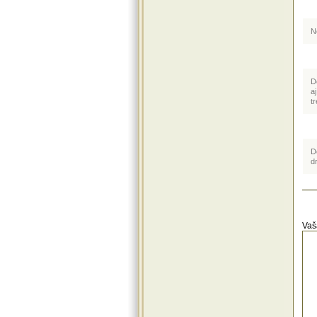
N
D
a
t
D
d
Vaš