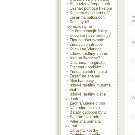
Smútivky v črepníkoch
Cesnak pomôže kvetom
Kamienky pod kvetináč
a
Jeseň na balkónoch
m
Rastliny už
nepresádzajme
Je čas prihnojiť fialky
Kupujete nové rastliny?
Tipy na ošetrovanie
K
Zimovanie citrusov
Kvitnú na Vianoce
Izbové rastliny v zime
Ako na škodcov?
Dracaena marginata
Dracéna - problém
Yucca aloifolia - Juka
Zasaďme ananás
Mini bambusy
Izbové rastliny musíme
strihať
Izbové rastliny čistia
A
vzduch
Zachraňujeme citrus
Náhradné hnojivo
Bataty ozdobou bytu
Sadíme avokádo
Valeriána pomáha
kvitnúť
Citrusy z kôstky
Orchidea odkvitla