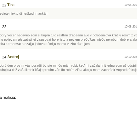
Tina
22
19-04-201
eviete niekto či neškodí mačkám
23
15-08-201
obrý večer nedavno som si kupila tuto rastlinu draceanu a je v polotieni dva krat ju rosim z v
j ju polievam ale začali jej visusovat hore listy a neviem prečo?,asi niečo nerobym dobre a ako
reba skracovat a ozaj je jedovata?mi ju mame v izbe ďakujem
Andrej
24
10-10-202
obrý deň prosím vás poradili by ste mí, čo mám robiť keď mi začala hnit jednu som už odstrih
ruhej sa tiež začali robiť lišaje prosím vás čo robím zlé a ako ju mam zachrániť vopred ďaku
a reakcia: