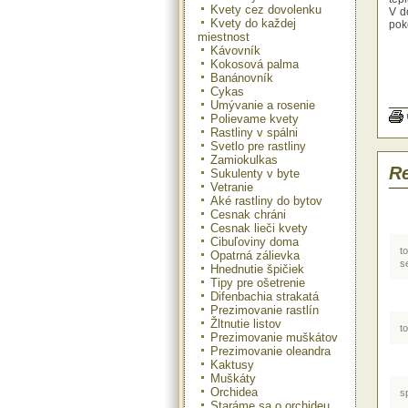
Kvety cez dovolenku
V d
Kvety do každej
pok
miestnost
Kávovník
Rast
Kokosová palma
pre
Banánovník
uti
Cykas
osp
Umývanie a rosenie
odr
Polievame kvety
ods
Rastliny v spálni
kme
Svetlo pre rastliny
Kaž
Zamiokulkas
šta
Re
Sukulenty v byte
Pre
Vetranie
raš
Aké rastliny do bytov
kaž
Cesnak chráni
len
Cesnak lieči kvety
do
Cibuľoviny doma
zaš
t
Pri 
Opatrná zálievka
s
Hnednutie špičiek
Tipy pre ošetrenie
Difenbachia strakatá
Prezimovanie rastlín
Žltnutie listov
t
Prezimovanie muškátov
Prezimovanie oleandra
Kaktusy
Muškáty
Orchidea
sp
Staráme sa o orchideu