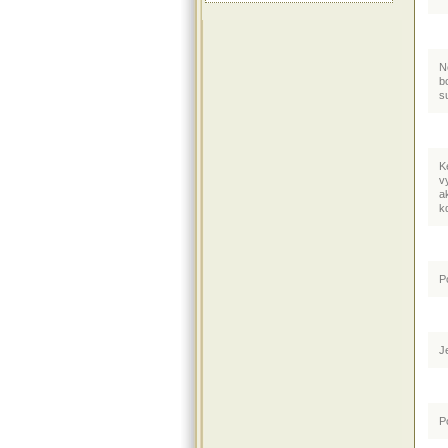
N
b
s
K
v
a
k
P
J
P