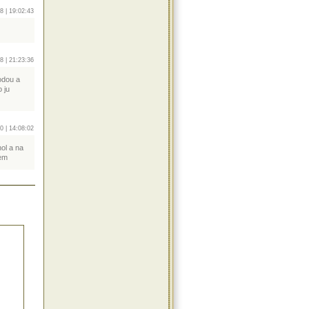
8 | 19:02:43
8 | 21:23:36
odou a
 ju
0 | 14:08:02
ol a na
jem