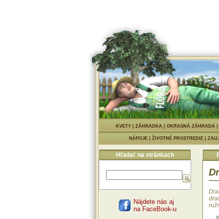
KVETY
|
ZÁHRADKA
|
OKRASNÁ ZÁHRADA
NÁPOJE
|
ŽIVOTNÉ PROSTREDIE
|
ZAU
Hľadať na stránkach
Dr
Dra
dra
Nájdete nás aj
ruž
na FaceBook-u