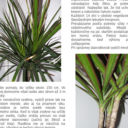
odrastajúce listy žltnú, je pot
odstrániť. Najlepšie tak, že list uc
kmeni a odlomíme ťahom nadol.
Každých 14 dní v období vegetáci
štandardným tekutým hnojivom.
Presádzame podľa potreby vždy n
rašelinového substrátu. Mladé 
každoročne na jar, starším postačuj
len hornú vrstvu. Pekný tvaru 
dosiahneme, keď výhony pra
zaštipujeme.
Pri správnej starostlivosti vydrží mno
tie pomaly, do výšky okolo 150 cm. Vo
jej domovine však rastie ako strom až 3 m
oký.
to nenáročná rastlina, vydrží práve tak na
nistom mieste, ako aj na priamom slku.
imálne je veľmi svetlé miesto bez
ameho slnka. Keď si však zvykne na určitý
sun svetla, ťažko znáša presun na inak
etlené stanovisko (začnú jej žltnúť a
núť listy). Rastlina nie je náročná na
lotu. Vhodná je bežná izbová teplota.