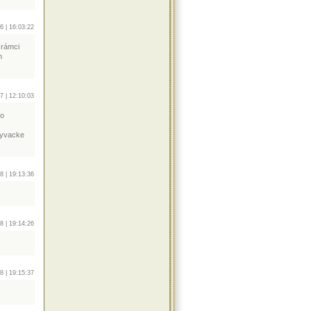
6 | 16:03:22
 rámci
h
7 | 12:10:03
to
obyvacke
8 | 19:13:36
8 | 19:14:26
8 | 19:15:37