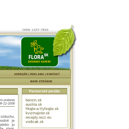
50 cm. Vo
om až 3 m
áve tak na
mom slku.
|
ADRESÁR
|
REKLAMA
|
KONTAKT
esto bez
na určitý
MAPA STRÁNOK
n na inak
 žltnúť a
Partnerské portále
áročná na
ota.
benzin.sk
m pridania
 v období
08-12-2008
austria.sk
Hrajte-a-Vyhrajte.sk
kvizmajster.sk
i vzduchu,
recepty.rezz.eu
Vhodné je
vodicak.sk
 alebo ju
že staré,