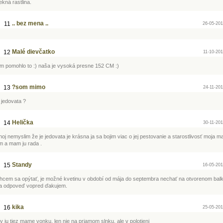
ekná rastlina.
.. bez mena ..
11
26-05-201
Malé dievčatko
12
11-10-201
m pomohlo to :) naša je vysoká presne 152 CM :)
?som mimo
13
24-11-201
 jedovata ?
Helička
14
30-11-201
hoj nemyslim že je jedovata je krásna ja sa bojim viac o jej pestovanie a starostlivosť moja m
m a mam ju rada .
Standy
15
16-05-201
hcem sa opýtať, je možné kvetinu v období od mája do septembra nechať na otvorenom bal
a odpoveď vopred ďakujem.
kika
16
25-05-201
y ju tiez mame vonku, len nie na priamom slnku, ale v polotieni