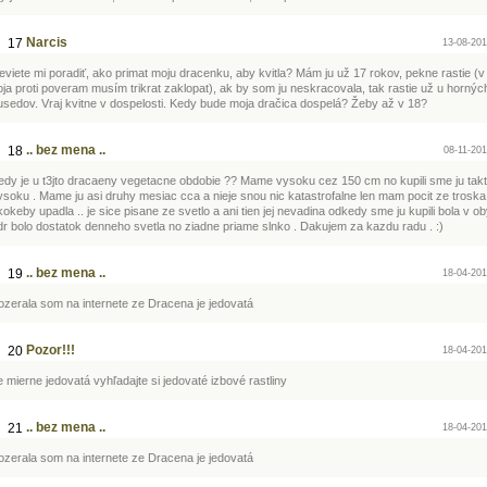
Narcis
17
13-08-201
eviete mi poradiť, ako primat moju dracenku, aby kvitla? Mám ju už 17 rokov, pekne rastie (v
oja proti poveram musím trikrat zaklopat), ak by som ju neskracovala, tak rastie už u hornýc
usedov. Vraj kvitne v dospelosti. Kedy bude moja dračica dospelá? Žeby až v 18?
.. bez mena ..
18
08-11-201
edy je u t3jto dracaeny vegetacne obdobie ?? Mame vysoku cez 150 cm no kupili sme ju tak
ysoku . Mame ju asi druhy mesiac cca a nieje snou nic katastrofalne len mam pocit ze troska
kokeby upadla .. je sice pisane ze svetlo a ani tien jej nevadina odkedy sme ju kupili bola v 
dr bolo dostatok denneho svetla no ziadne priame slnko . Dakujem za kazdu radu . :)
.. bez mena ..
19
18-04-201
ozerala som na internete ze Dracena je jedovatá
Pozor!!!
20
18-04-201
e mierne jedovatá vyhľadajte si jedovaté izbové rastliny
.. bez mena ..
21
18-04-201
ozerala som na internete ze Dracena je jedovatá