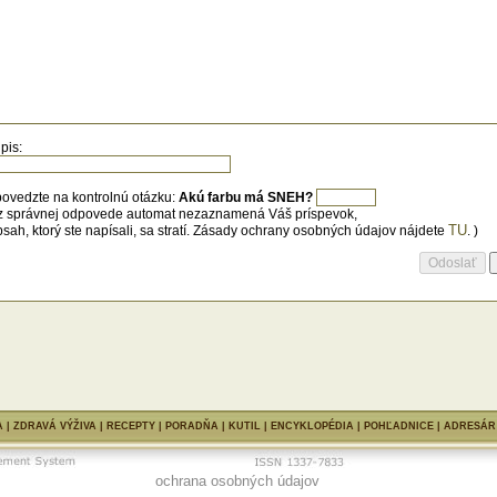
pis:
ovedzte na kontrolnú otázku:
Akú farbu má SNEH?
z správnej odpovede automat nezaznamená Váš príspevok,
TU
bsah, ktorý ste napísali, sa stratí. Zásady ochrany osobných údajov nájdete
. )
A
|
ZDRAVÁ VÝŽIVA
|
RECEPTY
|
PORADŇA
|
KUTIL
|
ENCYKLOPÉDIA
| POHĽADNICE |
ADRESÁR
ochrana osobných údajov