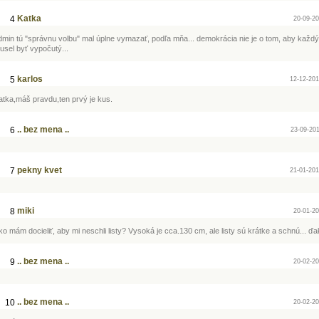
Katka
4
20-09-20
dmin tú "správnu volbu" mal úplne vymazať, podľa mňa... demokrácia nie je o tom, aby každý 
usel byť vypočutý...
karlos
5
12-12-201
atka,máš pravdu,ten prvý je kus.
.. bez mena ..
6
23-09-201
pekny kvet
7
21-01-201
miki
8
20-01-20
ko mám docieliť, aby mi neschli listy? Vysoká je cca.130 cm, ale listy sú krátke a schnú... ď
.. bez mena ..
9
20-02-20
.. bez mena ..
10
20-02-20