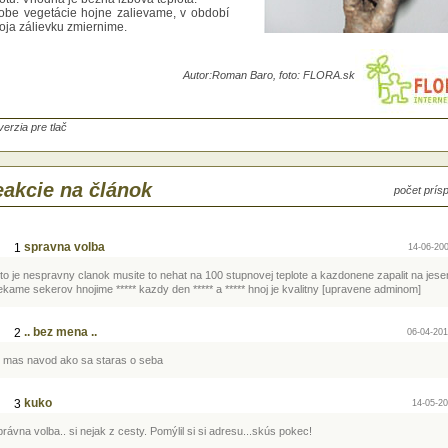
obe vegetácie hojne zalievame, v období
oja zálievku zmiernime.
line sa darí pri zvýšenej vlhkosti vzduchu,
Autor:
Roman Baro, foto: FLORA.sk
to listy pravidelne rosíme. Vhodné je
erať jej listy vlhkou handrou alebo ju
rchova5 vlažnou vodou. Pretože staré,
astajúce listy žltnú, je potrebné ich
verzia pre tlač
trániť. Najlepšie tak, že list uchopíme pri
ni a odlomíme ťahom nadol.
dých 14 dní v období vegetácie hnojíme
ndardným tekutým hnojivom.
akcie na článok
počet prís
sádzame podľa potreby vždy na jar do
elinového substrátu. Mladé rastliny
doročne na jar, starším postačuje vymeniť
 hornú vrstvu. Pekný tvaru rastliny
spravna volba
1
14-06-200
siahneme, keď výhony pravidelne
tipujeme.
oto je nespravny clanok musite to nehat na 100 stupnovej teplote a kazdonene zapalit na jese
správnej starostlivosti vydrží mnoho rokov.
ekame sekerov hnojime ***** kazdy den ***** a ***** hnoj je kvalitny [upravene adminom]
.. bez mena ..
2
06-04-201
o mas navod ako sa staras o seba
kuko
3
14-05-20
rávna volba.. si nejak z cesty. Pomýlil si si adresu...skús pokec!