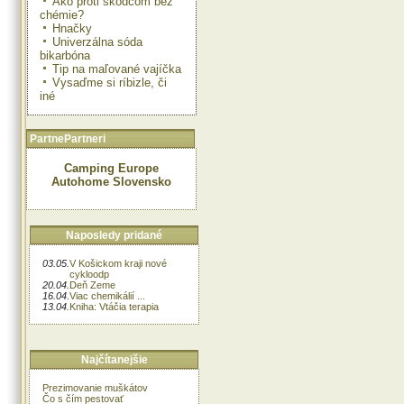
Ako proti škodcom bez
chémie?
Hnačky
Univerzálna sóda
bikarbóna
Tip na maľované vajíčka
Vysaďme si ríbizle, či
iné
PartnePartneri
Camping Europe
Autohome Slovensko
Naposledy pridané
03.05.
V Košickom kraji nové
cykloodp
20.04.
Deň Zeme
16.04.
Viac chemikálií ...
13.04.
Kniha: Vtáčia terapia
Najčítanejšie
Prezimovanie muškátov
Čo s čím pestovať