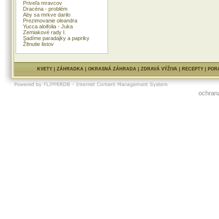
Priveľa mravcov
Dracéna - problém
Aby sa mrkve darilo
Prezimovanie oleandra
Yucca aloifolia - Juka
Zemiakové rady I.
Sadíme paradajky a papriky
Žltnutie listov
KVETY
|
ZÁHRADKA
|
OKRASNÁ ZÁHRADA
|
ZDRAVÁ VÝŽIVA
|
RECEPTY
|
POR
ochran