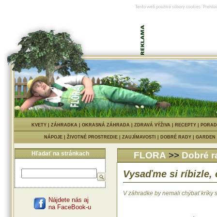
Tento web používa súbory cookies. Prehlia
KVETY
|
ZÁHRADKA
|
OKRASNÁ ZÁHRADA
|
ZDRAVÁ VÝŽIVA
|
RECEPTY
|
PORAD
NÁPOJE
|
ŽIVOTNÉ PROSTREDIE
|
ZAUJÍMAVOSTI
|
DOBRÉ RADY
|
GARDEN
Hľadať na stránkach
FLORA
>>
Dobré r
Vysaďme si ríbizle, 
V záhradke by nemali chýbať kríky 
Nájdete nás aj
na FaceBook-u