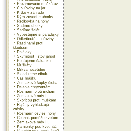
Prezimovanie muškátov
Cibuľoviny na jar
Krtko v záhrade
Kým zasadíte uhorky
Reďkovka na nohy
Sadíme uhorky
Sadíme šalát
Vypestujme si paradajky
Odkvitnuté cibuľoviny
Rastlinami proti
škodcom
Rajčiaky
Škvrnitosť listov jahôd
Pestujeme čakanku
Muškáty
Mrkva nezvädne
Skladujeme cibuľu
Čas hrášku
Zemiakové šupky čistia
Delenie chryzantém
Rozmarín proti moliam
Zemiakové rady I.
Škoricou proti muškám
Rajčiny vyhladzujú
vrásky
Rozmarín osvieži nohy
Cesnak pomôže kvetom
Zemiakové rady II.
Kamienky pod kvetináč
Vyznáte sa v hnojivách?