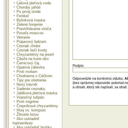
Ľaliová pleťová voda
Choroby jahôd
Po prvej úrode
Fenikel
Bylinková maska
Zelené hnojenie
Prestrihávanie viniča
Priveľa mravcov
Vetranie
Púpavový balzam
Cesnak chráni
Cesnak lieči kvety
Chryzantémy na jeseň
Cibuľa na kurie oko
Černicový čaj
Podpis:
Opatrná zálievka
Proti moliam
Chudneme s Céčkom
Odpovedzte na kontrolnú otázku:
A
Tipy pre ošetrenie
(bez správnej odpovede automat n
Nový trávnik
a obsah, ktorý ste napísali, sa str
Sadenie cesnaku
Jablková pleťová maska
Vianočný tulipán
Proti migréne
Črepníkové chryzantémy
Hnoj vs. kompost
Žltnutie listov
Ako uskladniť
topinambury
Ako uskladniť hrušky