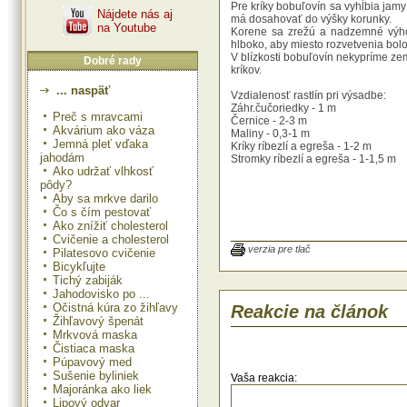
Pre kríky bobuľovín sa vyhĺbia jamy
Nájdete nás aj
má dosahovať do výšky korunky.
na Youtube
Korene sa zrežú a nadzemné výhon
hlboko, aby miesto rozvetvenia bol
V blízkosti bobuľovín nekypríme zem
Dobré rady
kríkov.
... naspäť
Vzdialenosť rastlín pri výsadbe:
Záhr.čučoriedky - 1 m
Preč s mravcami
Černice - 2-3 m
Akvárium ako váza
Maliny - 0,3-1 m
Jemná pleť vďaka
Kríky ríbezlí a egreša - 1-2 m
jahodám
Stromky ríbezlí a egreša - 1-1,5 m
Ako udržať vlhkosť
pôdy?
Aby sa mrkve darilo
Čo s čím pestovať
Ako znížiť cholesterol
Cvičenie a cholesterol
verzia pre tlač
Pilatesovo cvičenie
Bicykľujte
Tichý zabiják
Jahodovisko po ...
Očistná kúra zo žihľavy
Reakcie na článok
Žihľavový špenát
Mrkvová maska
Čistiaca maska
Púpavový med
Sušenie byliniek
Vaša reakcia:
Majoránka ako liek
Lipový odvar