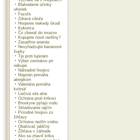
Blahodarné účinky
uhoriek
Fazuľa
Zdravá cibuľa
Hnojenie niekedy škodí
Kukurica
Čo zbierať do mrazov
Kupujete nové rastliny?
Zasaďme ananás
Nevyhadzujte banánové
šupky
Tip proti lupinám
Výber zemiakov pri
nákupe
Náhradné hnojivo
Majorán pomáha
alergikom
Valeriána pomáha
kvitnúť
Liečivá sila aloe
Ochrana proti krtkovi
Broskyne pýtajú vodu
Skladovanie rajčín
Prírodné hnojivo zo
žihľavy
Ochrana rastlín vodou
Obaľovač jablčný
Žihľava v záhrade
Ako sa zbaviť krtka