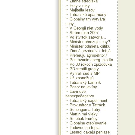
Zimné strediská
Hory z ruky
Majitelia lesov
Tatranské apartmány
Globálny trh vytvára
ceny
V Georgii niet vody
Strom roka 2007
Vo štvrtok zatvoria...
Minister ohrozuje lesy?
Minister odmieta kritiku
Zimná sezóna vs. letná
Preferujú agrosektor?
Pestovanie energ. plodín
Po 30 rokoch zjazdovka
PD stratili granty
Vyhrali súd s MP
Už zasnežujú
Tatranský kamzík
Pozor na lavíny
Lavínové
nebezpečenstvo
Tatranský experiment
Prokurátor o Tatrách
Schengen a Tatry
Martin má vleky
Smetiak Európy
Globálne otepľovanie
Ľadovce sa topia
Lesníci čakajú peniaze