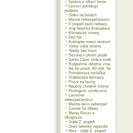
Správa o zdraví lesov
Lesníci potrebujú
podporu
Slnko na horách
Mierne nebezpečenstvo
II.stupeň lavín.nebezp.
Vraj herečka Kramplová
Klimatické zmeny
Deň hôr
Kontajner maco neotvorí
Vietor váľal stromy
Hotely bez hostí
Sezóna v plnom prúde
Santa Claus stráca sneh
Podporíme reformu vína
Na živ.prostr. 60 mld. Sk
Primátorova rozlúčka
Vráblenská biomasa
Pozor na lavíny
Náučný chodník Inovec
Ekologickí výrobcovia
Lavínové
nebezpečenstvo
Mierne lavín.nebezpeč.
Zomrel Sir Hillary
Menej Rusov a
Ukrajincov
Stále 2. stupeň
Dnes lanovky nejazdia
Hory - stále II. stupeň