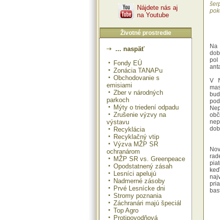
šer
Nájdete nás aj
pok
na Youtube
Životné prostredie
Na 
... naspäť
dob
pol
Fondy EÚ
anta
Zonácia TANAPu
Obchodovanie s
V N
emisiami
mas
Zber v národných
bud
parkoch
pod
Mýty o triedení odpadu
Nep
Zrušenie výzvy na
ob
výstavu
nep
dob
Recyklácia
Recyklačný vtip
Výzva MŽP SR
Nov
ochranárom
rad
MŽP SR vs. Greenpeace
pia
Opodstatnený zásah
keď
Lesníci apelujú
naj
Nadmerné zásoby
pri
Prvé Lesnícke dni
bast
Stromy poznania
Záchranári majú špeciál
Hil
Top Agro
Auc
Protipovodňová
svo