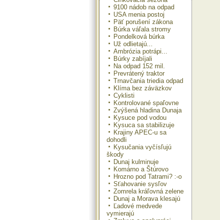
9100 nádob na odpad
USA menia postoj
Päť porušení zákona
Búrka váľala stromy
Pondelková búrka
Už odlietajú...
Ambrózia potrápi...
Búrky zabíjali
Na odpad 152 mil.
Prevrátený traktor
Trnavčania triedia odpad
Klíma bez záväzkov
Cyklisti
Kontrolované spaľovne
Zvýšená hladina Dunaja
Kysuce pod vodou
Kysuca sa stabilizuje
Krajiny APEC-u sa
dohodli
Kysučania vyčísľujú
škody
Dunaj kulminuje
Komárno a Štúrovo
Hrozno pod Tatrami? :-o
Sťahovanie sysľov
Zomrela kráľovná zelene
Dunaj a Morava klesajú
Ľadové medvede
vymierajú