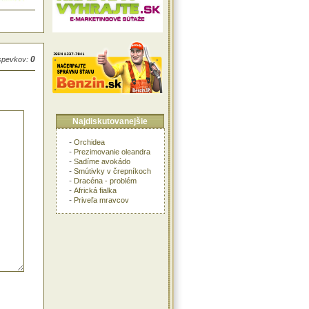
0
íspevkov:
Najdiskutovanejšie
-
Orchidea
-
Prezimovanie oleandra
-
Sadíme avokádo
-
Smútivky v črepníkoch
-
Dracéna - problém
-
Africká fialka
-
Priveľa mravcov