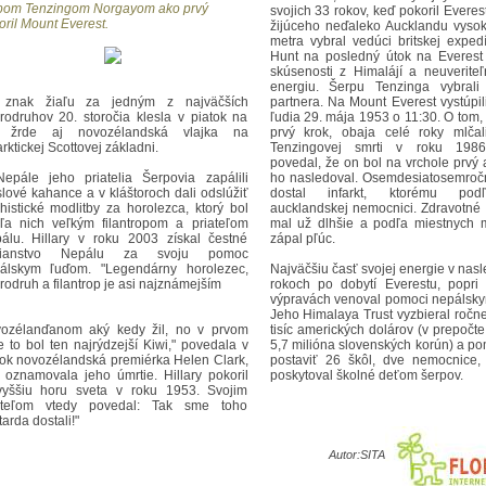
pom Tenzingom Norgayom ako prvý
svojich 33 rokov, keď pokoril Everes
oril Mount Everest.
žijúceho neďaleko Aucklandu vyso
metra vybral vedúci britskej exped
Hunt na posledný útok na Everest
skúsenosti z Himalájí a neuveriteľ
energiu. Šerpu Tenzinga vybrali
znak žiaľu za jedným z najväčších
partnera. Na Mount Everest vystúpil
rodruhov 20. storočia klesla v piatok na
ľudia 29. mája 1953 o 11:30. O tom, 
 žrde aj novozélandská vlajka na
prvý krok, obaja celé roky mlča
rktickej Scottovej základni.
Tenzingovej smrti v roku 1986,
povedal, že on bol na vrchole prvý 
epále jeho priatelia Šerpovia zapálili
ho nasledoval. Osemdesiatosemročn
lové kahance a v kláštoroch dali odslúžiť
dostal infarkt, ktorému pod
histické modlitby za horolezca, ktorý bol
aucklandskej nemocnici. Zdravotné
ľa nich veľkým filantropom a priateľom
mal už dlhšie a podľa miestnych 
álu. Hillary v roku 2003 získal čestné
zápal pľúc.
čianstvo Nepálu za svoju pomoc
álskym ľuďom. "Legendárny horolezec,
Najväčšiu časť svojej energie v nas
rodruh a filantrop je asi najznámejším
rokoch po dobytí Everestu, popr
výpravách venoval pomoci nepálsk
Jeho Himalaya Trust vyzbieral ročne
ozélanďanom aký kedy žil, no v prvom
tisíc amerických dolárov (v prepočte
e to bol ten najrýdzejší Kiwi," povedala v
5,7 milióna slovenských korún) a po
tok novozélandská premiérka Helen Clark,
postaviť 26 škôl, dve nemocnice, 
 oznamovala jeho úmrtie. Hillary pokoril
poskytoval školné deťom šerpov.
vyššiu horu sveta v roku 1953. Svojim
ateľom vtedy povedal: Tak sme toho
arda dostali!"
lary, ktorý sa narodil 20. júla 1919 v
Autor:
SITA
klande, viedol obyčajný život až do
jich 33 rokov, keď pokoril Everest. Včelára