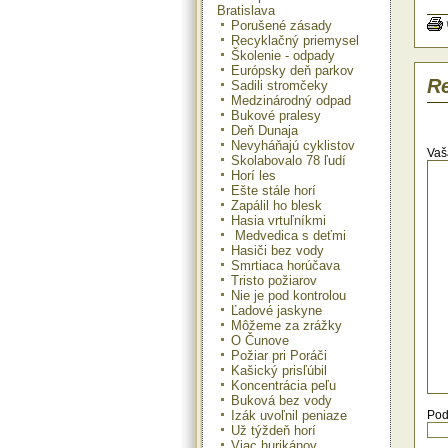
Bratislava
žij
met
Porušené zásady
Hun
Recyklačný priemysel
skú
Školenie - odpady
ene
Európsky deň parkov
par
Re
Sadili stromčeky
ľud
Medzinárodný odpad
prv
Bukové pralesy
Ten
Deň Dunaja
pov
Nevyháňajú cyklistov
ho 
Vaš
Skolabovalo 78 ľudí
do
Horí les
auc
Ešte stále horí
mal
Zapálil ho blesk
záp
Hasia vrtuľníkmi
Naj
Medvedica s deťmi
rok
Hasiči bez vody
výp
Smrtiaca horúčava
Jeh
Tristo požiarov
tis
Nie je pod kontrolou
5,7
Ľadové jaskyne
pos
Môžeme za zrážky
pos
O Čunove
Požiar pri Poráči
Kašický prisľúbil
Koncentrácia peľu
Buková bez vody
Izák uvoľnil peniaze
Pod
Už týždeň horí
Viac hurikánov