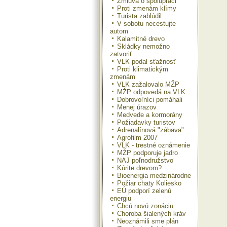
Zmluva o spolupráci
Proti zmenám klímy
Turista zablúdil
V sobotu necestujte
autom
Kalamitné drevo
Skládky nemožno
zatvoriť
VLK podal sťažnosť
Proti klimatickým
zmenám
VLK zažalovalo MŽP
MŽP odpovedá na VLK
Dobrovoľníci pomáhali
Menej úrazov
Medvede a kormorány
Požiadavky turistov
Adrenalínová "zábava"
Agrofilm 2007
VLK - trestné oznámenie
MŽP podporuje jadro
NAJ poľnodružstvo
Kúrite drevom?
Bioenergia medzinárodne
Požiar chaty Koliesko
EÚ podporí zelenú
energiu
Chcú novú zonáciu
Choroba šialených kráv
Neoznámili sme plán