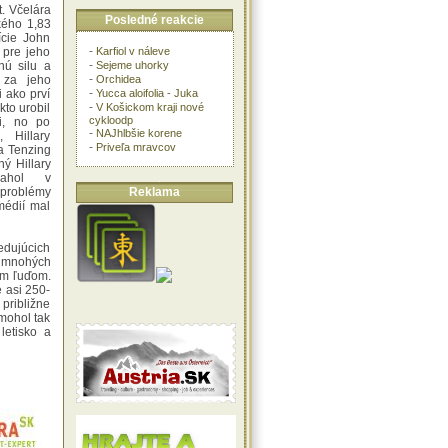
t. Včelára
Posledné reakcie
kého 1,83
ície John
-
Karfiol v náleve
 pre jeho
-
Sejeme uhorky
nú silu a
-
Orchidea
 za jeho
-
Yucca aloifolia - Juka
i ako prví
-
V Košickom kraji nové
kto urobil
cykloodp
li, no po
-
NAJhlbšie korene
 Hillary
-
Priveľa mravcov
a Tenzing
ý Hillary
ľahol v
Reklama
 problémy
médií mal
ledujúcich
i mnohých
ym ľuďom.
 asi 250-
 približne
mohol tak
letisko a