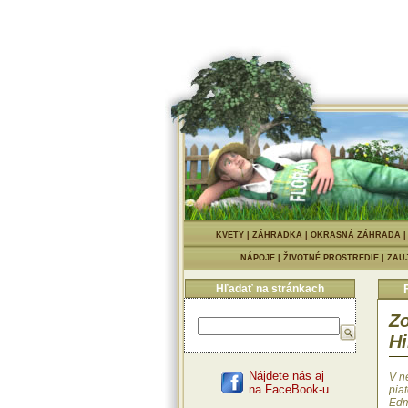
KVETY
|
ZÁHRADKA
|
OKRASNÁ ZÁHRADA
NÁPOJE
|
ŽIVOTNÉ PROSTREDIE
|
ZAU
Hľadať na stránkach
Zo
Hi
Nájdete nás aj
V n
na FaceBook-u
pia
Edm