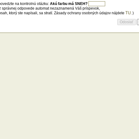
ovedzte na kontrolnú otázku:
Akú farbu má SNEH?
z správnej odpovede automat nezaznamená Váš príspevok,
TU
bsah, ktorý ste napísali, sa stratí. Zásady ochrany osobných údajov nájdete
. )