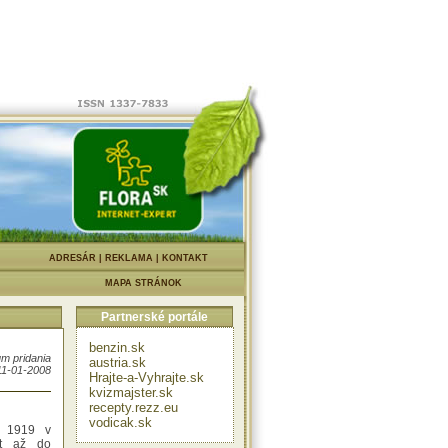
skym
rvý
jväčších
piatok na
lajka na
 zapálili
 odslúžiť
ktorý bol
priateľom
al čestné
u pomoc
|
ADRESÁR
|
REKLAMA
|
KONTAKT
rolezec,
ejším
MAPA STRÁNOK
Partnerské portále
 v prvom
povedala v
en Clark,
benzin.sk
m pridania
y pokoril
austria.sk
11-01-2008
3. Svojim
Hrajte-a-Vyhrajte.sk
sme toho
kvizmajster.sk
recepty.rezz.eu
vodicak.sk
la 1919 v
ot až do