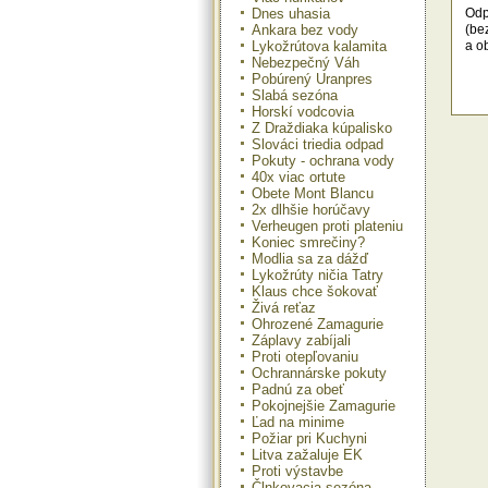
Dnes uhasia
Odp
Ankara bez vody
(be
Lykožrútova kalamita
a o
Nebezpečný Váh
Pobúrený Uranpres
Slabá sezóna
Horskí vodcovia
Z Draždiaka kúpalisko
Slováci triedia odpad
Pokuty - ochrana vody
40x viac ortute
Obete Mont Blancu
2x dlhšie horúčavy
Verheugen proti plateniu
Koniec smrečiny?
Modlia sa za dážď
Lykožrúty ničia Tatry
Klaus chce šokovať
Živá reťaz
Ohrozené Zamagurie
Záplavy zabíjali
Proti otepľovaniu
Ochrannárske pokuty
Padnú za obeť
Pokojnejšie Zamagurie
Ľad na minime
Požiar pri Kuchyni
Litva zažaluje EK
Proti výstavbe
Člnkovacia sezóna