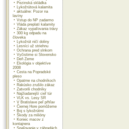
Pezinská skládka
Lykožrútová kalamita
aktuálne: Pozor na
lavíny
Vstup do NP zadarmo
Vláda preplatí kalamity
Zákaz vypaľovania trávy
300 kg odpadu na
človeka
Lykožrút ničí doliny
Lesníci už striehnu
Ochrana pred slnkom
Vyčistime si Slovensko
Deň Zeme
Ekológia v objektíve
2008
Cesta na Popradské
pleso
Opatrne na chodníkoch
Rakúsko zrušilo zákaz
Zatvorili chodníky
Najžiadanejší cieľ túr
VLK vs. Lesy SR
V Bratislave peľ pŕhľav
Čiernej Hore pomôžeme
Boj s lykožrútmi
Škody za milióny
Koniec macov z
kontajnera
Spaľovanie v záhradách