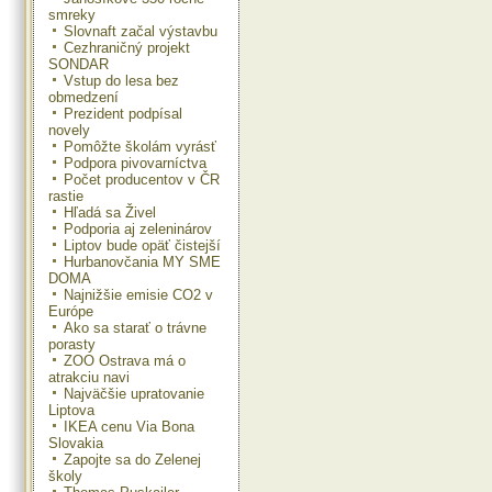
smreky
Slovnaft začal výstavbu
Cezhraničný projekt
SONDAR
Vstup do lesa bez
obmedzení
Prezident podpísal
novely
Pomôžte školám vyrásť
Podpora pivovarníctva
Počet producentov v ČR
rastie
Hľadá sa Živel
Podporia aj zeleninárov
Liptov bude opäť čistejší
Hurbanovčania MY SME
DOMA
Najnižšie emisie CO2 v
Európe
Ako sa starať o trávne
porasty
ZOO Ostrava má o
atrakciu navi
Najväčšie upratovanie
Liptova
IKEA cenu Via Bona
Slovakia
Zapojte sa do Zelenej
školy