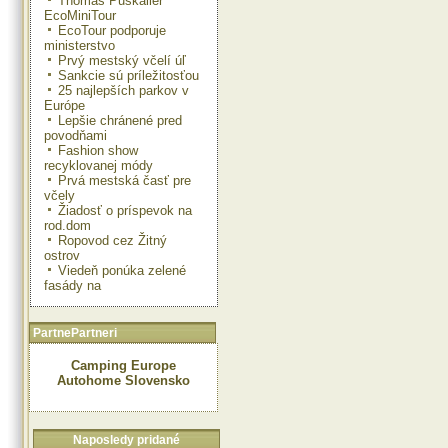
Thomas Puskailer
EcoMiniTour
EcoTour podporuje
ministerstvo
Prvý mestský včelí úľ
Sankcie sú príležitosťou
25 najlepších parkov v
Európe
Lepšie chránené pred
povodňami
Fashion show
recyklovanej módy
Prvá mestská časť pre
včely
Žiadosť o príspevok na
rod.dom
Ropovod cez Žitný
ostrov
Viedeň ponúka zelené
fasády na
PartnePartneri
Camping Europe
Autohome Slovensko
Naposledy pridané