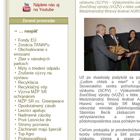
výskumu (SCPV) – Výskumného ús
Nájdete nás aj
živočíšnej výroby (VÚŽV) v Nitre us
na Youtube
Medzinárodný filmový festival AGR
Životné prostredie
... naspäť
Fondy EÚ
Zonácia TANAPu
Obchodovanie s
emisiami
Zber v národných
parkoch
Mýty o triedení odpadu
Zrušenie výzvy na
výstavu
Už po dvadsiaty piatykrát sa p
„Ľuďom chlieb a mier!" v pr
Recyklácia
Slovenského centra poľnohosp
Recyklačný vtip
výskumu (SCPV) – Výskumnéh
Výzva MŽP SR
živočíšnej výroby (VÚŽV) v Nitre 
ochranárom
Medzinárodný filmový festival 
MŽP SR vs. Greenpeace
Hlavnú cenu Vlády SR Mag
Opodstatnený zásah
odovzdal minister pôdohospod
Lesníci apelujú
Stanislav Becík zástupcom i
Nadmerné zásoby
veľvyslanectva a cenu m
Prvé Lesnícke dni
pôdohospodárstva zasa poľským tv
Stromy poznania
Záchranári majú špeciál
Cieľom podujatia je prostredníctvo
Top Agro
tvorby informovať a šíriť pozna
Protipovodňová
výskumu, vývoja a praxe z