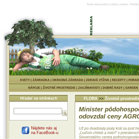
Tento web používa súbory cookies. Prehlia
KVETY
|
ZÁHRADKA
|
OKRASNÁ ZÁHRADA
|
ZDRAVÁ VÝŽIVA
|
RECEPTY
|
PORAD
NÁPOJE
|
ŽIVOTNÉ PROSTREDIE
|
ZAUJÍMAVOSTI
|
DOBRÉ RADY
|
GARDEN
Hľadať na stránkach
FLORA
>>
Životné prostredi
Minister pôdohospod
odovzdal ceny AG
Nájdete nás aj
Už po dvadsiaty piaty krát sa pod 
na FaceBook-u
„Ľuďom chlieb a mier!" v priestoroc
Slovenského centra poľnohospodá