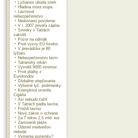
Lyžiarom ubúda sneh
Hladina mora stúpa
Lavínové
nebezpečenstvo
Nedostanú povolenie
V r. 2007 priveľa záplav
Smreky v Tatrách
zakvitli
Pozor na odmäk
Prvé výzvy EÚ fondov
V prevádzke je 80
lyžiars
Nebezpečenstvo lavín
Tatranský orkán
Vyvrátil 9000 stromov
Prvé platby z
Eurofondov
Globálne otepľovanie
Výborné lyž. podmienky
Kramplová ocenila
Cigáňa
Asi nebudú ťažiť
V Tatrách padla lavína
Prežili lavínu
Nový zákon o ochrane
Za 7 rokov 2,5 mld. eur
Zamorené pláže
Odstrel medveďov
nebude
Vymenia pozemky?