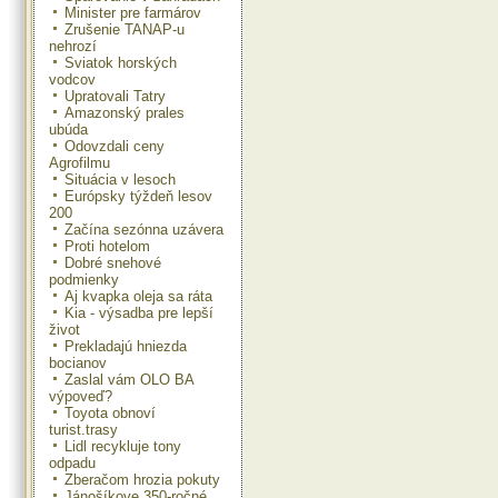
Minister pre farmárov
Zrušenie TANAP-u
nehrozí
Sviatok horských
vodcov
Upratovali Tatry
Amazonský prales
ubúda
Odovzdali ceny
Agrofilmu
Situácia v lesoch
Európsky týždeň lesov
200
Začína sezónna uzávera
Proti hotelom
Dobré snehové
podmienky
Aj kvapka oleja sa ráta
Kia - výsadba pre lepší
život
Prekladajú hniezda
bocianov
Zaslal vám OLO BA
výpoveď?
Toyota obnoví
turist.trasy
Lidl recykluje tony
odpadu
Zberačom hrozia pokuty
Jánošíkove 350-ročné