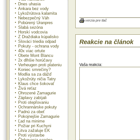
si môžu záujemcovia požičať a p
Dnes uhasia
najmä v rámci výučbovej činnosti.
Ankara bez vody
Lykožrútova kalamita
Aj v tomto roku Medzinárodná poro
Nebezpečný Váh
najlepšie dielo Veľkou cenou – c
verzia pre tlač
Pobúrený Uranpres
SR Magna mater. Odniesla si h
Slabá sezóna
snímka Vodohospodárska výstavba
Horskí vodcovia
priehrady. Okrem toho udeli
Z Draždiaka kúpalisko
štatutárne ceny, pričom v k
Reakcie na článok
Slováci triedia odpad
dokumentárnych a publicistický
Pokuty - ochrana vody
získala prvé miesto slovens
40x viac ortute
režiséra Pavla Barabáša Vysok
Obete Mont Blancu
Divočina zamrznutá v čase. C
2x dlhšie horúčavy
Osiris, udelila deväťčlenná med
porota zložená z odborníkov zo 
Verheugen proti plateniu
Vaša reakcia:
Talianska, Česka, Španielska,
Koniec smrečiny?
Portugalska, Poľska, Nemecka a
Modlia sa za dážď
Británie snímke zo Srí Lanky Palma
Lykožrúty ničia Tatry
Srí Lanke.
Klaus chce šokovať
Živá reťaz
Národná porota, zložená zo sl
Ohrozené Zamagurie
odborníkov poľnohospodárske
Záplavy zabíjali
výskumu, udeľuje cenu diváka. V 
Proti otepľovaniu
ju udelila slovenskej snímke Z
Ochrannárske pokuty
spachtoš, ktorú prihlásilo na
Padnú za obeť
Slovenské múzeum ochrany p
Pokojnejšie Zamagurie
jaskyniarstva, Liptovský Mikuláš.
Ľad na minime
Požiar pri Kuchyni
AGROFILM nie je len podujatím, na
premietajú filmy. Je to aj príležitos
Litva zažaluje EK
skúseností z oblasti filmovej tvorb
Proti výstavbe
kde sa stretávajú odborníci z agro
Člnkovacia sezóna