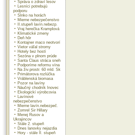
Správa o zdraví lesov
Lesníci potrebujú
podporu
Slnko na horách
Mierne nebezpečenstvo
II.stupeň lavín.nebezp.
Vraj herečka Kramplová
Klimatické zmeny
Deň hôr
Kontajner maco neotvorí
Vietor váľal stromy
Hotely bez hostí
Sezóna v plnom prúde
Santa Claus stráca sneh
Podporíme reformu vína
Na živ.prostr. 60 mld. Sk
Primátorova rozlúčka
Vráblenská biomasa
Pozor na lavíny
Náučný chodník Inovec
Ekologickí výrobcovia
Lavínové
nebezpečenstvo
Mierne lavín.nebezpeč.
Zomrel Sir Hillary
Menej Rusov a
Ukrajincov
Stále 2. stupeň
Dnes lanovky nejazdia
Hory - stále II. stupeň