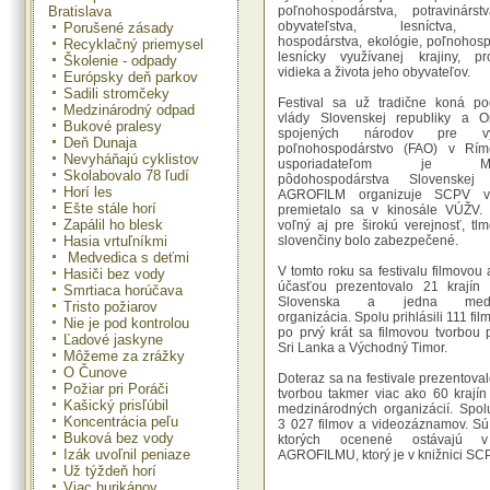
Bratislava
poľnohospodárstva, potravinárst
obyvateľstva, lesníctva,
Porušené zásady
hospodárstva, ekológie, poľnohos
Recyklačný priemysel
lesnícky využívanej krajiny, pr
Školenie - odpady
vidieka a života jeho obyvateľov.
Európsky deň parkov
Sadili stromčeky
Festival sa už tradične koná po
Medzinárodný odpad
vlády Slovenskej republiky a Or
Bukové pralesy
spojených národov pre v
Deň Dunaja
poľnohospodárstvo (FAO) v Rí
Nevyháňajú cyklistov
usporiadateľom je Minis
Skolabovalo 78 ľudí
pôdohospodárstva Slovenskej r
Horí les
AGROFILM organizuje SCPV v
Ešte stále horí
premietalo sa v kinosále VÚŽV. 
Zapálil ho blesk
voľný aj pre širokú verejnosť, tl
Hasia vrtuľníkmi
slovenčiny bolo zabezpečené.
Medvedica s deťmi
V tomto roku sa festivalu filmovou
Hasiči bez vody
účasťou prezentovalo 21 krajín 
Smrtiaca horúčava
Slovenska a jedna medzi
Tristo požiarov
organizácia. Spolu prihlásili 111 fil
Nie je pod kontrolou
po prvý krát sa filmovou tvorbou p
Ľadové jaskyne
Sri Lanka a Východný Timor.
Môžeme za zrážky
O Čunove
Doteraz sa na festivale prezentova
Požiar pri Poráči
tvorbou takmer viac ako 60 krajín
Kašický prisľúbil
medzinárodných organizácií. Spolu 
Koncentrácia peľu
3 027 filmov a videozáznamov. Sú t
Buková bez vody
ktorých ocenené ostávajú v
Izák uvoľnil peniaze
AGROFILMU, ktorý je v knižnici SCP
Už týždeň horí
Viac hurikánov