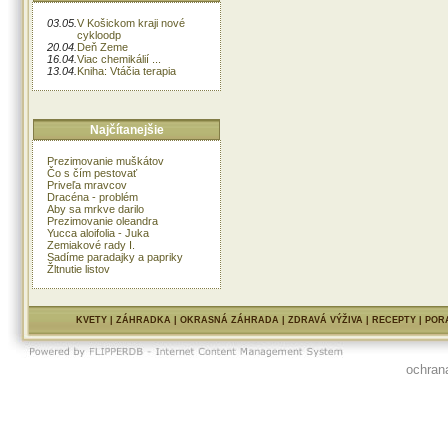
03.05.
V Košickom kraji nové
cykloodp
20.04.
Deň Zeme
16.04.
Viac chemikálií ...
13.04.
Kniha: Vtáčia terapia
Najčítanejšie
Prezimovanie muškátov
Čo s čím pestovať
Priveľa mravcov
Dracéna - problém
Aby sa mrkve darilo
Prezimovanie oleandra
Yucca aloifolia - Juka
Zemiakové rady I.
Sadíme paradajky a papriky
Žltnutie listov
KVETY
|
ZÁHRADKA
|
OKRASNÁ ZÁHRADA
|
ZDRAVÁ VÝŽIVA
|
RECEPTY
|
POR
ochran