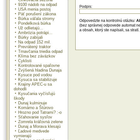
9100 nádob na odpad
Podpis:
Súčasťou aj tohtoročného festi
USA menia postoj
medzinárodné vedecké sympóziu
Päť porušení zákona
Prognóza vývoja slov
Búrka váľala stromy
pôdohospodárstva – hlavné smery 
Odpovedzte na kontrolnú otázku:
A
Pondelková búrka
pôdohospodárskych vied. Orga
(bez správnej odpovede automat n
Už odlietajú...
bolo Ministerstvo pôdohosp
a obsah, ktorý ste napísali, sa str
Ambrózia potrápi...
Slovenskej republiky, Slovensk
Búrky zabíjali
poľnohospodárskeho výskum
Na odpad 152 mil.
Slovenská akadémia pôdohosp
Prevrátený traktor
vied, Festivalový výbor Agrofil
Trnavčania triedia odpad
poslanec a člen poľnohospodársk
Európskeho parlamentu Peter Baco,
Klíma bez záväzkov
sympóziom prevzal patronát.
Cyklisti
Kontrolované spaľovne
Tradičné kultúrne podujatie Stretn
Zvýšená hladina Dunaja
umenia bolo venované dielam m
Kysuce pod vodou
keramikárky Ivetty Axamitovej.
Kysuca sa stabilizuje
Krajiny APEC-u sa
Slávnostným odovzdaním cien
dohodli
festival nekončí. Počas nasledu
Kysučania vyčísľujú
roka bude totiž putovať víťazná
škody
spolu s ďalšími vybratými snímkam
Dunaj kulminuje
celého Slovenska. Vo výskumných
Komárno a Štúrovo
na stredných a vysokých školách
Hrozno pod Tatrami? :-o
poľnohospodárskych a potrav
Sťahovanie sysľov
podnikoch si filmy pozrú tisícky ľudí
snímky z vlaňajšieho AGROFILMU 
Zomrela kráľovná zelene
na AGROFILME PRE PRAX, ako
Dunaj a Morava klesajú
podujatie nazýva, 8,3- tisíc divákov.
Ľadové medvede
vymierajú