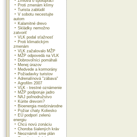
Zmluva o spolupráci
Proti zmenám klímy
Turista zablúdil
V sobotu necestujte
autom
Kalamitné drevo
Skládky nemožno
zatvoriť
VLK podal sťažnosť
Proti klimatickým
zmenám
VLK zažalovalo MŽP
MŽP odpovedá na VLK
Dobrovoľníci pomáhali
Menej úrazov
Medvede a kormorány
Požiadavky turistov
Adrenalínová "zábava"
Agrofilm 2007
VLK - trestné oznámenie
MŽP podporuje jadro
NAJ poľnodružstvo
Kúrite drevom?
Bioenergia medzinárodne
Požiar chaty Koliesko
EÚ podporí zelenú
energiu
Chcú novú zonáciu
Choroba šialených kráv
Neoznámili sme plán