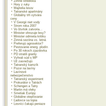
Zimné strediská
Hory z ruky
Majitelia lesov
Tatranské apartmány
Globálny trh vytvára
ceny
V Georgii niet vody
Strom roka 2007
Vo štvrtok zatvoria...
Minister ohrozuje lesy?
Minister odmieta kritiku
Zimná sezóna vs. letná
Preferujú agrosektor?
Pestovanie energ. plodín
Po 30 rokoch zjazdovka
PD stratili granty
Vyhrali súd s MP
Už zasnežujú
Tatranský kamzík
Pozor na lavíny
Lavínové
nebezpečenstvo
Tatranský experiment
Prokurátor o Tatrách
Schengen a Tatry
Martin má vleky
Smetiak Európy
Globálne otepľovanie
Ľadovce sa topia
Lesníci čakajú peniaze