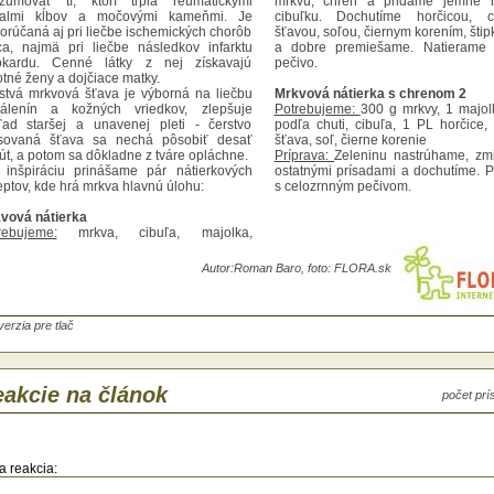
zumovať tí, ktorí trpia reumatickými
mrkvu, chren a pridáme jemne 
almi kĺbov a močovými kameňmi. Je
cibuľku. Dochutíme horčicou, ci
orúčaná aj pri liečbe ischemických chorôb
šťavou, soľou, čiernym korením, šti
ca, najmä pri liečbe následkov infarktu
a dobre premiešame. Natierame 
kardu. Cenné látky z nej získavajú
pečivo.
otné ženy a dojčiace matky.
stvá mrkvová šťava je výborná na liečbu
Mrkvová nátierka s chrenom 2
álenín a kožných vriedkov, zlepšuje
Potrebujeme:
300 g mrkvy, 1 majol
ľad staršej a unavenej pleti - čerstvo
podľa chuti, cibuľa, 1 PL horčice, 
isovaná šťava sa nechá pôsobiť desať
šťava, soľ, čierne korenie
út, a potom sa dôkladne z tváre opláchne.
Príprava:
Zeleninu nastrúhame, z
 inšpiráciu prinášame pár nátierkových
ostatnými prísadami a dochutíme.
eptov, kde hrá mrkva hlavnú úlohu:
s celozrnným pečivom.
vová nátierka
rebujeme:
mrkva, cibuľa, majolka,
ónová šťava, soľ, ml. čierne korenie
prava:
Surovú mrkvu nastrúhame,
Autor:
Roman Baro, foto: FLORA.sk
ešame s majolkou, nakrájanou cibuľou,
utíme citrónovou šťavou, osolíme,
dáme čierne korenie, podáváme na chlebe
retom maslom.
verzia pre tlač
vová nátierka na chlebíčky
rebujeme:
2 väčšie mrkvy, 1 cibuľa, 1-2
olky, 1 PL plnotučnej horčice, 1 PL nálevu
akcie na článok
počet pr
zaváraných uhoriek
prava:
Mrkvu nastrúhame na jemnom
uhadle, cibuľu nakrájame na jemno a
iešame so všetkými ostatnými
redienciami. Natierame na plátky sendviča
a reakcia:
retého maslom. Zdobíme plátkom rajčiny a