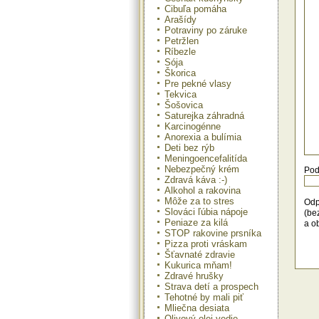
vejá
Cibuľa pomáha
Arašídy
Mrk
Potraviny po záruke
Pot
Petržlen
PL 
lyž
Ríbezle
paží
Sója
Prí
Škorica
a b
Pre pekné vlasy
mrk
Tekvica
a v
Šošovica
dám
Saturejka záhradná
chl
Karcinogénne
zdo
Anorexia a bulímia
Deti bez rýb
Mrk
Meningoencefalitída
Pot
Nebezpečný krém
g c
Pod
Zdravá káva :-)
čie
Alkohol a rakovina
Prí
mrk
Môže za to stres
Odp
cib
Slováci ľúbia nápoje
(be
šťa
Peniaze za kilá
a o
a d
STOP rakovine prsníka
peč
Pizza proti vráskam
Šťavnaté zdravie
Mrk
Kukurica mňam!
Pot
Zdravé hrušky
pod
Strava detí a prospech
šťav
Tehotné by mali piť
Prí
Mliečna desiata
ost
Olivový olej vedie