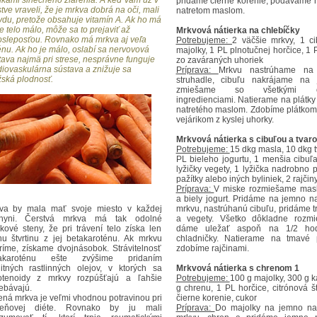
nkami slnečného žiarenia. A keď vám už v
pridáme čierne korenie, podáváme 
tve vraveli, že je mrkva dobrá na oči, mali
natretom maslom.
vdu, pretože obsahuje vitamín A. Ak ho má
e telo málo, môže sa to prejaviť až
Mrkvová nátierka na chlebíčky
osleposťou. Rovnako má mrkva aj veľa
Potrebujeme:
2 väčšie mrkvy, 1 ci
énu. Ak ho je málo, oslabí sa nervovová
majolky, 1 PL plnotučnej horčice, 1
tava najmä pri strese, nesprávne funguje
zo zaváraných uhoriek
diovaskulárna sústava a znižuje sa
Príprava:
Mrkvu nastrúhame na
ská plodnosť.
struhadle, cibuľu nakrájame na
zmiešame so všetkými os
ingredienciami. Natierame na plátky
natretého maslom. Zdobíme plátkom 
vejárikom z kyslej uhorky.
Mrkvová nátierka s cibuľou a tva
Potrebujeme:
15 dkg masla, 10 dkg 
PL bieleho jogurtu, 1 menšia cibuľa
lyžičky vegety, 1 lyžička nadrobno 
pažítky alebo iných byliniek, 2 rajčin
Príprava:
V miske rozmiešame masl
a biely jogurt. Pridáme na jemno n
va by mala mať svoje miesto v každej
mrkvu, nastrúhanú cibuľu, pridáme t
hyni. Čerstvá mrkva má tak odolné
a vegety. Všetko dôkladne rozm
kové steny, že pri trávení telo získa len
dáme uležať aspoň na 1/2 ho
nu štvrtinu z jej betakaroténu. Ak mrkvu
chladničky. Natierame na tmavé 
ríme, získame dvojnásobok. Strávitelnosť
zdobíme rajčinami.
takaroténu ešte zvýšime pridaním
litných rastlinných olejov, v ktorých sa
Mrkvová nátierka s chrenom 1
otenoidy z mrkvy rozpúšťajú a ľahšie
Potrebujeme:
100 g majolky, 300 g k
rebávajú.
g chrenu, 1 PL horčice, citrónová š
ená mrkva je veľmi vhodnou potravinou pri
čierne korenie, cukor
eňovej diéte. Rovnako by ju mali
Príprava:
Do majolky na jemno na