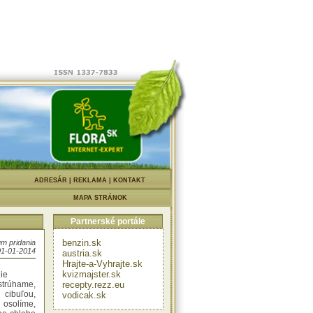
v každej
k odolné
získa len
 Ak mrkvu
vitelnosť
ridaním
torých sa
a ľahšie
vinou pri
 ju mali
atickými
eňmi. Je
ch chorôb
 infarktu
ískavajú
na liečbu
|
ADRESÁR
|
REKLAMA
|
KONTAKT
zlepšuje
- čerstvo
MAPA STRÁNOK
iť desať
opláchne.
Partnerské portále
ierkových
u:
benzin.sk
m pridania
01-01-2014
austria.sk
Hrajte-a-Vyhrajte.sk
ajolka,
kvizmajster.sk
ie
rúhame,
recepty.rezz.eu
 cibuľou,
vodicak.sk
osolíme,