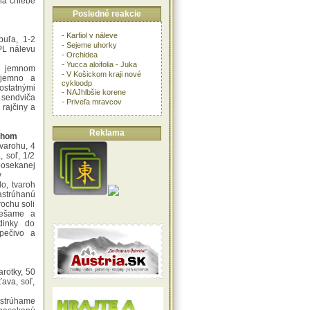
na chlebe
Posledné reakcie
-
Karfiol v náleve
buľa, 1-2
-
Sejeme uhorky
 PL nálevu
-
Orchidea
-
Yucca aloifolia - Juka
 jemnom
-
V Košickom kraji nové
 jemno a
cykloodp
tatnými
-
NAJhlbšie korene
 sendviča
-
Priveľa mravcov
rajčiny a
Reklama
rohom
tvarohu, 4
, soľ, 1/2
posekanej
y
o, tvaroh
astrúhanú
rochu soli
iešame a
dinky do
pečivo a
arotky, 50
ťava, soľ,
strúhame