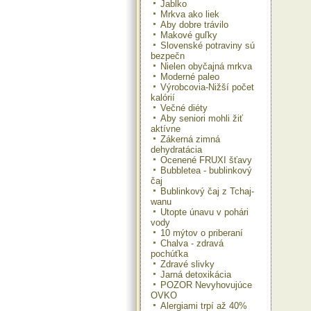
Jablko
Mrkva ako liek
Aby dobre trávilo
Makové guľky
Slovenské potraviny sú
bezpečn
Nielen obyčajná mrkva
Moderné paleo
Výrobcovia-Nižší počet
kalórií
Večné diéty
Aby seniori mohli žiť
aktívne
Zákerná zimná
dehydratácia
Ocenené FRUXI šťavy
Bubbletea - bublinkový
čaj
Bublinkový čaj z Tchaj-
wanu
Utopte únavu v pohári
vody
10 mýtov o priberaní
Chalva - zdravá
pochúťka
Zdravé slivky
Jarná detoxikácia
POZOR Nevyhovujúce
OVKO
Alergiami trpí až 40%