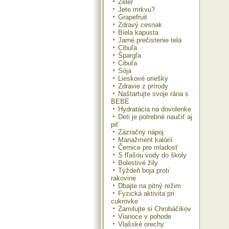
Zeler
Jete mrkvu?
Grapefruit
Zdravý cesnak
Biela kapusta
Jarné prečistenie tela
Cibuľa
Špargľa
Cibuľa
Sója
Lieskové oriešky
Zdravie z prírody
Naštartujte svoje rána s
BEBE
Hydratácia na dovolenke
Deti je potrebné naučiť aj
piť
Zázračný nápoj
Manažment kalórií
Černice pre mladosť
S fľašou vody do školy
Bolestivé žily
Týždeň boja proti
rakovine
Dbajte na pitný režim
Fyzická aktivita pri
cukrovke
Zamilujte si Chrobáčikov
Vianoce v pohode
Vlašské orechy