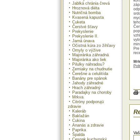
kon
Jablká chránia črevá
záp
Hroznová diéta
odp
Nutričná bomba
srd
Kvasená kapusta
myo
Cuketa
teh
Čerstvé šťavy
Čer
pop
Prekyslenie
vzh
Prekyslenie II.
vyl
Jarná únava
min
Očistná kúra zo žihľavy
Pre
Omyly o výžive
rec
Majoránka záhradná
Majoránka ako liek
Mrk
Pilulky náhradou?
Pot
Zemiaky na chudnutie
citr
Čerešne a celulitída
Prí
Banány pre spánok
zmi
Jahody záhradné
och
Hrach záhradný
pri
Paradajky na choroby
nat
Mrkva
Mrk
Citróny podporujú
Pot
zdravie
maj
Re
Kaleráb
zo 
Baklažán
Prí
Cukina
str
Ananás a zdravie
zm
Paprika
ing
Vaš
Špalda
nat
Cesnak kuchynský