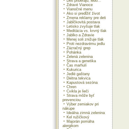
Deti priberajú, lebo...
Zdravé Vianoce
Vianočné menu
Ako si predĺžiť život
Zmena reklamy pre deti
Jabĺčkovitá postava
Letisko zvyšuje tlak
Meditácia vs. krvný tlak
Jablko a Zdravie
Menej soli znižuje tlak
Proti nezdravému jedlu
Zázračný grep
Pohánka
Zelená zelenina
Strava a genetika
Čas marhulí
Kukurica
Jedlé gaštany
Diétna tekvica
Kapustová sezóna
Chren
Cvikla je lieči
Strava môže byť
prevenciou
Výber zemiakov pri
nákupe
Ideálna zimná zelenina
Kel ružičkový
Majorán pomáha
alergikom