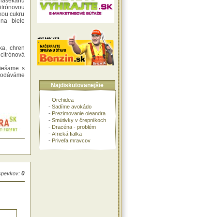
nasekanú
trónovou
pkou cukru
na biele
ka, chren
citrónová
miešame s
 Podáváme
Najdiskutovanejšie
-
Orchidea
-
Sadíme avokádo
-
Prezimovanie oleandra
-
Smútivky v črepníkoch
-
Dracéna - problém
-
Africká fialka
-
Priveľa mravcov
0
íspevkov: