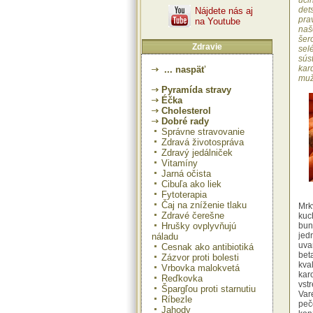
úči
dets
Nájdete nás aj
pra
na Youtube
naš
šer
Zdravie
sel
sús
kar
... naspäť
muž
Pyramída stravy
Éčka
Cholesterol
Dobré rady
Správne stravovanie
Zdravá životospráva
Zdravý jedálniček
Vitamíny
Jarná očista
Cibuľa ako liek
Fytoterapia
Čaj na zníženie tlaku
Mrk
Zdravé čerešne
kuc
Hrušky ovplyvňujú
bun
jed
náladu
uva
Cesnak ako antibiotiká
be
Zázvor proti bolesti
kva
Vrbovka malokvetá
kar
Reďkovka
vst
Špargľou proti starnutiu
Var
Ríbezle
peč
Jahody