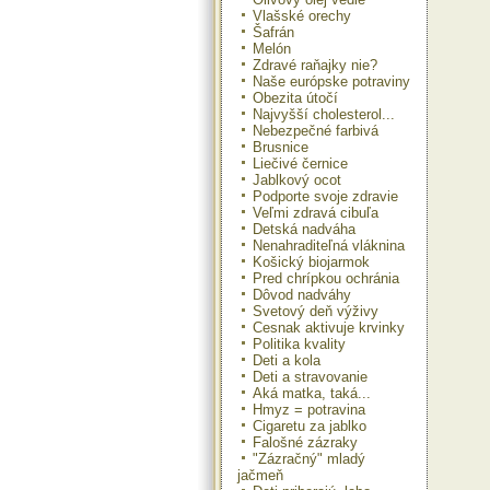
s c
Vlašské orechy
Šafrán
Melón
Zdravé raňajky nie?
Naše európske potraviny
Obezita útočí
Najvyšší cholesterol...
Nebezpečné farbivá
Brusnice
Liečivé černice
Jablkový ocot
Podporte svoje zdravie
Veľmi zdravá cibuľa
Detská nadváha
Nenahraditeľná vláknina
Košický biojarmok
Pred chrípkou ochránia
Dôvod nadváhy
Svetový deň výživy
Cesnak aktivuje krvinky
Politika kvality
Deti a kola
Deti a stravovanie
Aká matka, taká...
Hmyz = potravina
Cigaretu za jablko
Falošné zázraky
"Zázračný" mladý
jačmeň