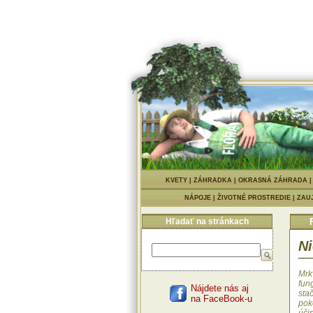
KVETY
|
ZÁHRADKA
|
OKRASNÁ ZÁHRADA
NÁPOJE
|
ŽIVOTNÉ PROSTREDIE
|
ZAU
Hľadať na stránkach
Ni
Mrkv
fun
Nájdete nás aj
sta
na FaceBook-u
pok