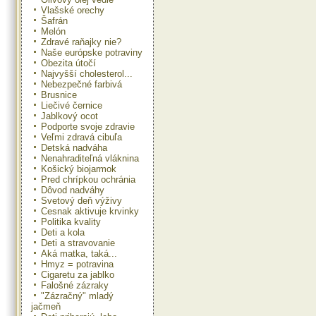
Vlašské orechy
Šafrán
Melón
Zdravé raňajky nie?
Naše európske potraviny
Obezita útočí
Najvyšší cholesterol...
Nebezpečné farbivá
Brusnice
Liečivé černice
Jablkový ocot
Podporte svoje zdravie
Veľmi zdravá cibuľa
Detská nadváha
Nenahraditeľná vláknina
Košický biojarmok
Pred chrípkou ochránia
Dôvod nadváhy
Svetový deň výživy
Cesnak aktivuje krvinky
Politika kvality
Deti a kola
Deti a stravovanie
Aká matka, taká...
Hmyz = potravina
Cigaretu za jablko
Falošné zázraky
"Zázračný" mladý
jačmeň