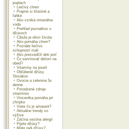
poplach
Liečivý chren
Prajme si šťastné a
ľahké
Ako vzniká minerálna
voda
Prehľad poznatkov o
džúsoch
Cibuľa je elixír života
Ako pomáha chren?
Poznáte liečivú
schopnosť malí
Ako presvedčiť deti jesť
Čo servírovať deťom na
obed?
Vitamíny na jeseň
Obľúbené džúsy
Slovákov
Ovocie a zelenina 5x
denne
Prirodzené zdroje
vitamínov
Vincentka pomáha pri
chrípke
Viete čo je amarant?
Aktuálne trendy vo
výžive
Začína sezóna alergií
Pijete džúsy?
Máte radi džúsy?