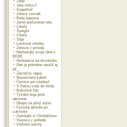
Zeler
Jete mrkvu?
Grapefruit
Zdravý cesnak
Biela kapusta
Jarné prečistenie tela
Cibuľa
Špargľa
Cibuľa
Sója
Lieskové oriešky
Zdravie z prírody
Naštartujte svoje rána s
BEBE
Hydratácia na dovolenke
Deti je potrebné naučiť aj
piť
Zázračný nápoj
Manažment kalórií
Černice pre mladosť
S fľašou vody do školy
Bolestivé žily
Týždeň boja proti
rakovine
Dbajte na pitný režim
Fyzická aktivita pri
cukrovke
Zamilujte si Chrobáčikov
Vianoce v pohode
Vlašské orechy