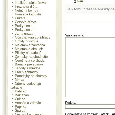
Ivan
2
Jablká chránia črevá
Hroznová diéta
a k tomu prazene arasidy n
Nutričná bomba
Kvasená kapusta
Cuketa
Čerstvé šťavy
Prekyslenie
Prekyslenie II.
Jarná únava
Vaša reakcia:
Očistná kúra zo žihľavy
Omyly o výžive
Majoránka záhradná
Majoránka ako liek
Pilulky náhradou?
Zemiaky na chudnutie
Čerešne a celulitída
Banány pre spánok
Jahody záhradné
Hrach záhradný
Paradajky na choroby
Mrkva
Citróny podporujú
zdravie
Kaleráb
Baklažán
Cukina
Ananás a zdravie
Podpis:
Paprika
Špalda
Cesnak kuchynský
Odpovedzte na kontrolnú otázku:
A