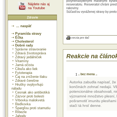
polynenasýtenými mastnými kyseli
Nájdete nás aj
resveratolu. Resveratol chráni pre
na Youtube
rakoviny.
Súčasťou vyváženej stravy by preto
Zdravie
... naspäť
Pyramída stravy
Éčka
verzia pre tlač
Cholesterol
Dobré rady
Správne stravovanie
Zdravá životospráva
Reakcie na článo
Zdravý jedálniček
Vitamíny
Jarná očista
Cibuľa ako liek
Fytoterapia
.. bez mena ..
1
Čaj na zníženie tlaku
Zdravé čerešne
Autorka zabudla napísať, že 
Hrušky ovplyvňujú
končinách zohnať nedajú. Vš
náladu
potencionálne obsahovali, n
Cesnak ako antibiotiká
významné množstvo plesní, k
Zázvor proti bolesti
Vrbovka malokvetá
pošramotiť imunitu plesňami
Reďkovka
stačí tá hrsť denne.
Špargľou proti starnutiu
Ríbezle
Jahody