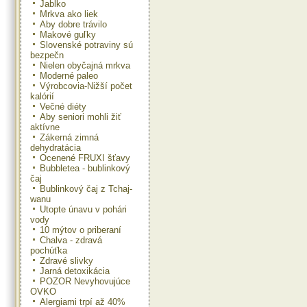
Jablko
Mrkva ako liek
Aby dobre trávilo
Makové guľky
Slovenské potraviny sú
bezpečn
Nielen obyčajná mrkva
Moderné paleo
Výrobcovia-Nižší počet
kalórií
Večné diéty
Aby seniori mohli žiť
aktívne
Zákerná zimná
dehydratácia
Ocenené FRUXI šťavy
Bubbletea - bublinkový
čaj
Bublinkový čaj z Tchaj-
wanu
Utopte únavu v pohári
vody
10 mýtov o priberaní
Chalva - zdravá
pochúťka
Zdravé slivky
Jarná detoxikácia
POZOR Nevyhovujúce
OVKO
Alergiami trpí až 40%