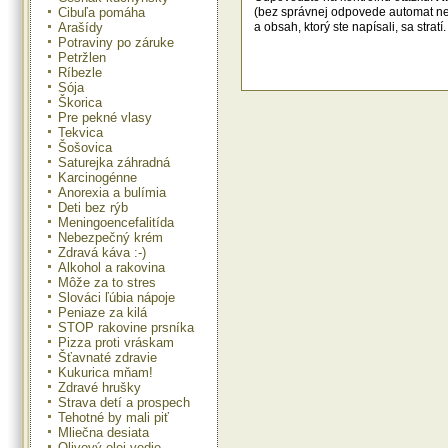
Cibuľa pomáha
(bez správnej odpovede automat n
Arašídy
a obsah, ktorý ste napísali, sa str
Potraviny po záruke
Petržlen
Ríbezle
Sója
Škorica
Pre pekné vlasy
Tekvica
Šošovica
Saturejka záhradná
Karcinogénne
Anorexia a bulímia
Deti bez rýb
Meningoencefalitída
Nebezpečný krém
Zdravá káva :-)
Alkohol a rakovina
Môže za to stres
Slováci ľúbia nápoje
Peniaze za kilá
STOP rakovine prsníka
Pizza proti vráskam
Šťavnaté zdravie
Kukurica mňam!
Zdravé hrušky
Strava detí a prospech
Tehotné by mali piť
Mliečna desiata
Olivový olej vedie