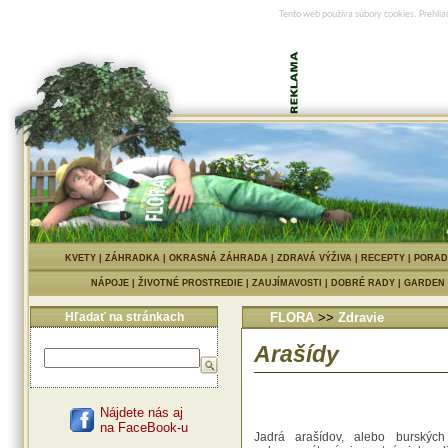
Tento web používa súbory cookies. Prehlia
KVETY
|
ZÁHRADKA
|
OKRASNÁ ZÁHRADA
|
ZDRAVÁ VÝŽIVA
|
RECEPTY
|
PORAD
NÁPOJE
|
ŽIVOTNÉ PROSTREDIE
|
ZAUJÍMAVOSTI
|
DOBRÉ RADY
|
GARDEN
Hľadať na stránkach
FLORA
>>
Zdravie
Arašídy
Nájdete nás aj
na FaceBook-u
Jadrá arašídov, alebo burskýc