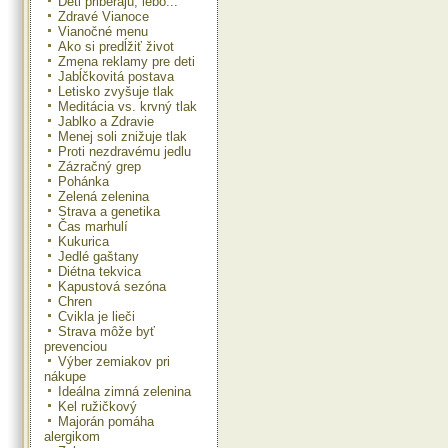
Deti priberajú, lebo...
Zdravé Vianoce
Vianočné menu
Ako si predĺžiť život
Zmena reklamy pre deti
Jabĺčkovitá postava
Letisko zvyšuje tlak
Meditácia vs. krvný tlak
Jablko a Zdravie
Menej soli znižuje tlak
Proti nezdravému jedlu
Zázračný grep
Pohánka
Zelená zelenina
Strava a genetika
Čas marhulí
Kukurica
Jedlé gaštany
Diétna tekvica
Kapustová sezóna
Chren
Cvikla je lieči
Strava môže byť
prevenciou
Výber zemiakov pri
nákupe
Ideálna zimná zelenina
Kel ružičkový
Majorán pomáha
alergikom