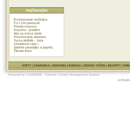
Najčítanejšie
Prezimovanie muškátov
Čo s čím pestovať
Priveľa mravcov
Dracéna - problém
Aby sa mrkve darilo
Prezimovanie oleandra
Yucca aloifolia - Juka
Zemiakové rady I.
Sadíme paradajky a papriky
Žltnutie listov
KVETY
|
ZÁHRADKA
|
OKRASNÁ ZÁHRADA
|
ZDRAVÁ VÝŽIVA
|
RECEPTY
|
POR
ochran