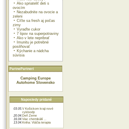
Ako spriateliť deti s
ovocím
Nezabudnite na ovocie a
zeleni
Cíťte sa fresh aj počas
zimy
Vyraďte cukor
7 tipov na superpotraviny
Ako v lete nepribrať
Imunitu je potrebné
posilňovať
Kýchanie a nádcha
súvisia
PartnePartneri
Camping Europe
Autohome Slovensko
Naposledy pridané
03.05.
V Košickom kraji nové
cykloodp
20.04.
Deň Zeme
16.04.
Viac chemikálií ...
13.04.
Kniha: Vtáčia terapia