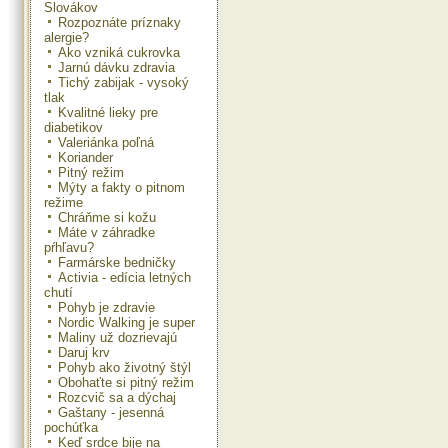
Slovákov
Rozpoznáte príznaky
alergie?
Ako vzniká cukrovka
Jarnú dávku zdravia
Tichý zabijak - vysoký
tlak
Kvalitné lieky pre
diabetikov
Valeriánka poľná
Koriander
Pitný režim
Mýty a fakty o pitnom
režime
Chráňme si kožu
Máte v záhradke
pŕhľavu?
Farmárske bedničky
Activia - edícia letných
chutí
Pohyb je zdravie
Nordic Walking je super
Maliny už dozrievajú
Daruj krv
Pohyb ako životný štýl
Obohaťte si pitný režim
Rozcvič sa a dýchaj
Gaštany - jesenná
pochúťka
Keď srdce bije na